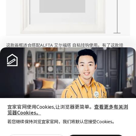
这款画框适合搭配ALFTA 艾尔福塔 自粘挂钩使用。有了这款挂
钩，你不用钉子或螺丝也能轻松悬挂画框，用图片装饰墙壁。
根据空间条件，可水平或垂直悬挂。
PH值中性装裱纸；不会使图片褪色。
塑料保护罩，让画框使用起来更安全。
备有不同的尺寸。
宜家官网使用Cookies,让浏览器更简单。
查看更多有关浏
览器Cookies。
全屋设计服务
产地见包装
若您继续保持浏览宜家官网，我们将默认您接受Cookies。
价格透明，设计专业，现货供应
抱歉，该商品在所选地区暂时缺货。
相似推荐
小贴士