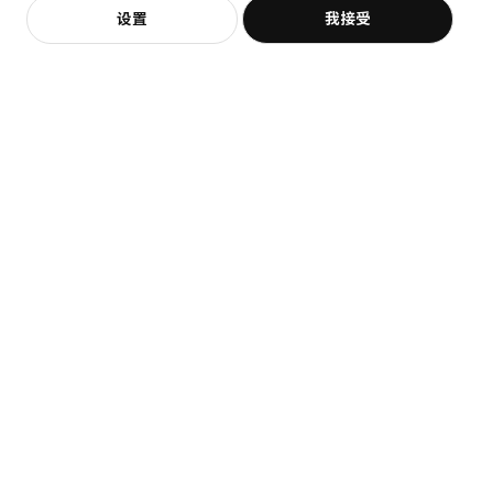
如果使用衬纸，此画框适合放置尺寸为21x30cm的图片；如果不使
展开更多
加入购物袋
立即购买
设置
我接受
不，谢谢
立即预约
用衬纸，则适合放置尺寸为30x40cm的图片。
客服
收藏
含裱画卡纸。
猜你喜欢
此衬纸不含酸，因此不会变黄。
不同的墙壁材料需要使用不同类型的固定装置。使用与您家的墙壁
相符的固定装置，须另购。
设计师
Monika Mulder
商品尺寸和包装信息
即将下架
商品尺寸
VÄXBO 韦斯伯
KNOPPÄNG 克诺宾
工艺卡片, 13x18 厘米
画框, 21x30 厘米
¥ 29.99
¥ 29.99
29
29
¥
.
99
¥
.
99
A4尺寸