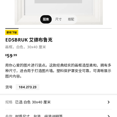
图集
尺寸
搭配
即将下架
EDSBRUK 艾德布鲁克
画框，白色，30x40 厘米
¥ 59.99
59
¥
.
99
用你心爱的图片进行装点。这款经典结实的画框造型柔和，拥有多
种尺寸，适合用于打造图片墙。塑料保护罩安全可靠，可清晰展示
图片内容。
货号
104.273.23
规格
已选 白色 30x40 厘米
参数
材质尺寸、包装、组装说明等