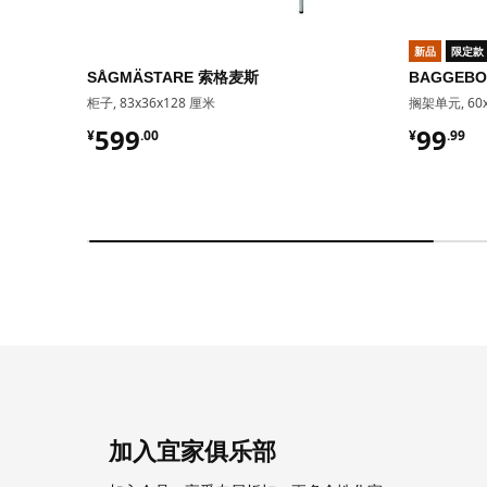
新品
限定款
SÅGMÄSTARE 索格麦斯
BAGGEB
柜子, 83x36x128 厘米
搁架单元, 60x
¥ 599.00
¥ 99.9
599
99
¥
.
00
¥
.
99
加入宜家俱乐部