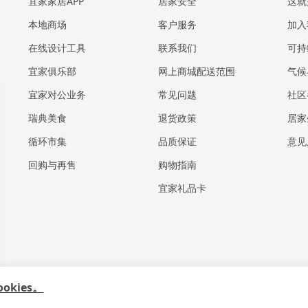
宜家家居APP
居家安全
这就
本地商场
客户服务
加入
在线设计工具
联系我们
可持
宜家俱乐部
网上商城配送范围
气候
宜家对公业务
常见问题
社区
瑞典美食
退货政策
居家
循环市集
品质保证
意见
回购与再售
购物指南
宜家礼品卡
kies。
政策
|
使用条款
|
上海工商
|
沪公网安备 31010402001069号
|
沪ICP 备170552
算备310104755117001240013号
|
宜家智能搜索生成合成算法 网信算备31010475