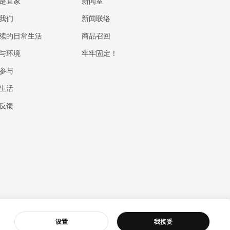
是宜家
新闻室
我们
新闻联络
续的日常生活
商品召回
与环境
牢牢固定！
参与
生活
反馈
32 号
|
客服
设置
我接受
5117001250025号
|
Cookies设置