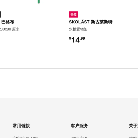
热卖
O 巴格布
SKOLÄST 斯古莱斯特
30x80 厘米
水槽置物架
9
¥ 14.99
14
¥
.
99
常用链接
客户服务
关于