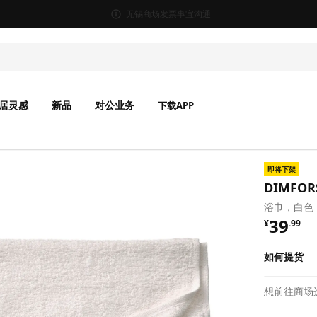
无锡商场发票事宜沟通
居灵感
新品
对公业务
下载APP
即将下架
DIMFO
浴巾，白色，
¥ 39.9
39
¥
.
99
如何提货
想前往商场