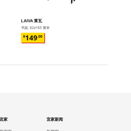
即将下架
LAIVA 莱瓦
GRIMSBU
书架, 62x165 厘米
床架, 150x20
¥ 149.00
¥ 599.
149
599
¥
.
00
¥
.
00
17根弧形板条
宜家
宜家新闻