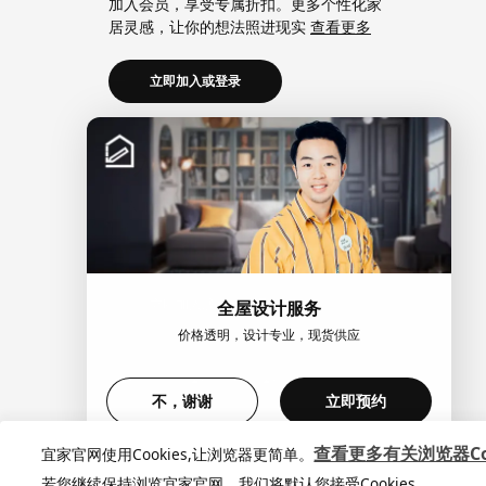
加入会员，享受专属折扣。更多个性化家
居灵感，让你的想法照进现实
查看更多
立即加入或登录
加入宜家企业会员
加入企业会员，享受会员6大权益以及专属
折扣。助力中小微企业共同成长。
查看更
多
立即加入或登录
全屋设计服务
价格透明，设计专业，现货供应
>
不，谢谢
立即预约
查看更多有关浏览器Coo
宜家官网使用Cookies,让浏览器更简单。
© Inter IKEA Systems B.V. 1999-2026
隐私政策
|
缺陷披露
宜家AI购物助手算法 网信
若您继续保持浏览宜家官网，我们将默认您接受Cookies。