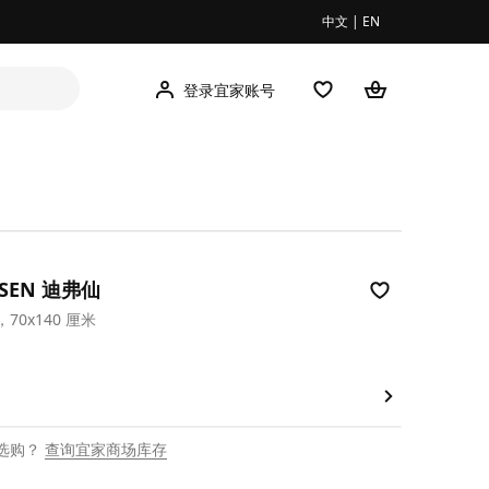
中文
|
EN
登录宜家账号
RSEN 迪弗仙
70x140 厘米
9
选购？
查询宜家商场库存