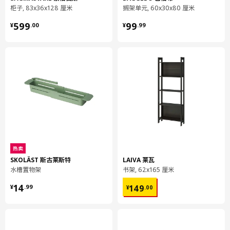
柜子, 83x36x128 厘米
搁架单元, 60x30x80 厘米
长度
205 厘米
¥ 599.00
¥ 99.99
净重
4.95 公斤
599
99
¥
.
00
¥
.
99
容量
7.8 公升
重量
5.28 公斤
宽度
7 厘米
包装数量
1
BROR 巴拉
搁板
305.122.78
热卖
SKOLÄST 斯古莱斯特
LAIVA 莱瓦
高度
5 厘米
水槽置物架
书架, 62x165 厘米
长度
65 厘米
¥ 14.99
¥ 149.00
14
149
¥
.
99
¥
.
00
净重
8.55 公斤
容量
12.2 公升
重量
9.07 公斤