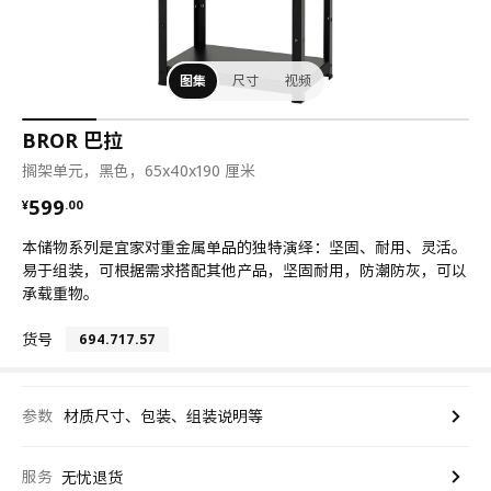
图集
尺寸
视频
BROR 巴拉
搁架单元，黑色，65x40x190 厘米
¥ 599.00
599
¥
.
00
本储物系列是宜家对重金属单品的独特演绎：坚固、耐用、灵活。
易于组装，可根据需求搭配其他产品，坚固耐用，防潮防灰，可以
承载重物。
货号
694.717.57
参数
材质尺寸、包装、组装说明等
服务
无忧退货