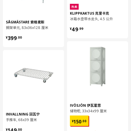
热卖
KLIPPKAKTUS 克里卡克
冰箱水壶带水龙头, 4.5 公升
SÅGMÄSTARE 索格麦斯
¥ 49.99
搁架单元, 83x36x128 厘米
49
¥
.
99
¥ 399.00
399
¥
.
00
IVÖSJÖN 伊瓦霍恩
储物柜, 33x34x99 厘米
INVALLNING 因瓦宁
¥ 150.00
手推车, 68x39 厘米
150
¥
.
00
¥ 149.00
149
¥
.
00