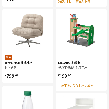
宽敞开口，一拉轻松取物
新品
DYVLINGE 杜威林格
LILLABO 利乐宝
休闲转椅
带汽车和直升机的车库
¥ 799.00
¥ 199.00
799
199
¥
.
00
¥
.
00
三层车库，搭配积木乐趣多