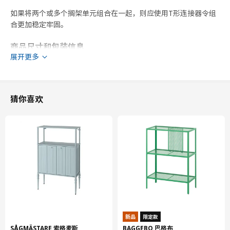
如果将两个或多个搁架单元组合在一起，则应使用T形连接器令组
合更加稳定牢固。
商品尺寸和包装信息
展开更多
商品尺寸
宽度
65 厘米
猜你喜欢
深度
40 厘米
高度
190 厘米
包装信息
此商品包含2个包装
BROR 巴拉
杆
503.332.85
新品
限定款
高度
6 厘米
SÅGMÄSTARE 索格麦斯
BAGGEBO 巴格布