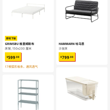
宽度
39 厘米
包装数量
1
保养说明和环境和材料
保养说明
即将下架
GRIMSBU 格里姆斯布
HAMMARN 哈马恩
必要的话，用软布蘸水和中性洗涤剂或皂液擦拭干净。
床架, 150x200 厘米
沙发床
¥ 599.00
¥ 799.00
用干净布块擦干
599
799
¥
.
00
¥
.
00
17根弧形板条，通风透气
环境和材料
镀锌钢, 环氧/聚酯粉末涂层
组装说明和文件
货号
组装手册
BROR 巴拉 杆
503.332.85