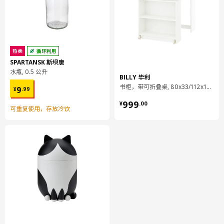
热卖
循环利用
SPARTANSK 斯坝唐
水瓶, 0.5 公升
BILLY 毕利
¥ 9.99
书柜，带可折叠桌, 80x33/112x106 厘米
9
¥
.
99
¥ 999.00
999
¥
.
00
可重复使用，存放冷饮