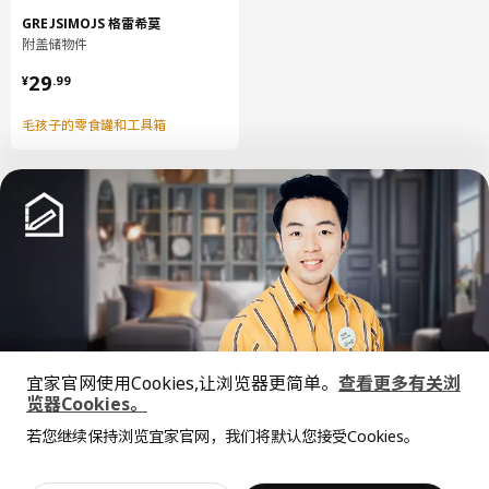
GREJSIMOJS 格雷希莫
附盖储物件
¥ 29.99
29
¥
.
99
毛孩子的零食罐和工具箱
中文
English
宜家官网使用Cookies,让浏览器更简单。
查看更多有关浏
© Inter IKEA Systems B.V. 1999-2026
览器Cookies。
隐私政策
缺陷披露政策
使用条款
全屋设计服务
若您继续保持浏览宜家官网，我们将默认您接受Cookies。
上海工商
沪公网安备 31010402001069号
价格透明，设计专业，现货供应
抱歉，该商品在所选地区暂时缺货。
相似推荐
沪ICP 备17055232 号
宜家AI购物助手算法 网信算备310104755117001240013号