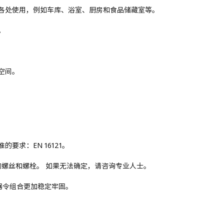
各处使用，例如车库、浴室、厨房和食品储藏室等。
。
空间。
求：EN 16121。
适的螺丝和螺栓。 如果无法确定，请咨询专业人士。
器令组合更加稳定牢固。