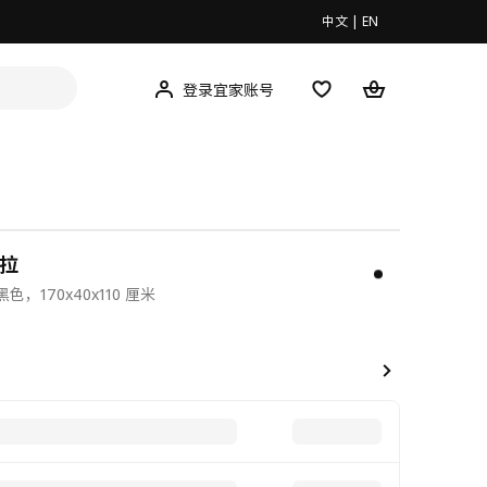
中文
|
EN
登录宜家账号
巴拉
，170x40x110 厘米
00