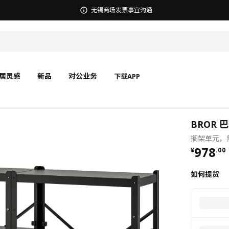
无锡商场发票事宜沟通
居灵感
新品
对公业务
下载APP
BROR 
搁架单元，黑色
¥ 978.
978
¥
.
00
如何提货