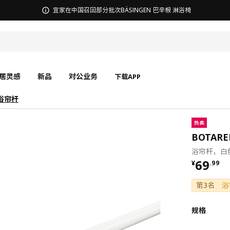
无锡商场发票事宜沟通
居灵感
新品
对公业务
下载APP
 浴帘杆
热卖
BOTAR
浴帘杆，白色
¥ 69.9
69
¥
.
99
第3名
浴
规格