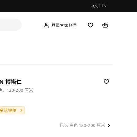
中文
|
EN
登录宜家账号
EN 博塔仁
，120-200 厘米
9
帘热销榜
已选 白色 120-200 厘米