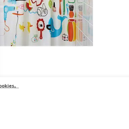
kies。