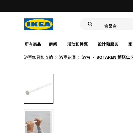
洗脸池
LED感应夜灯
食品盒
所有商品
房间
活动和特惠
设计和服务
家
浴室家具和收纳
浴室花洒
浴帘
BOTAREN 博塔仁