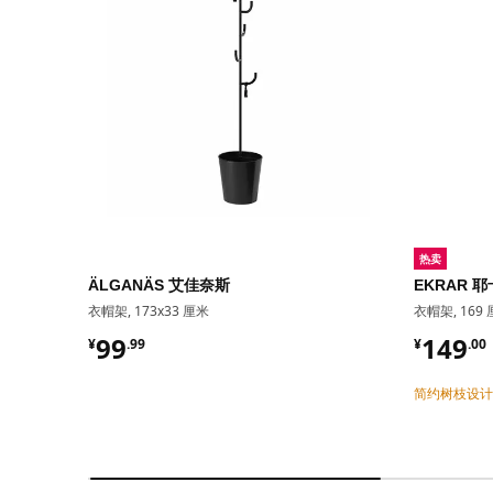
热卖
ÄLGANÄS 艾佳奈斯
EKRAR 
衣帽架, 173x33 厘米
衣帽架, 169
¥ 99.99
¥ 149.
99
149
¥
.
99
¥
.
00
简约树枝设计