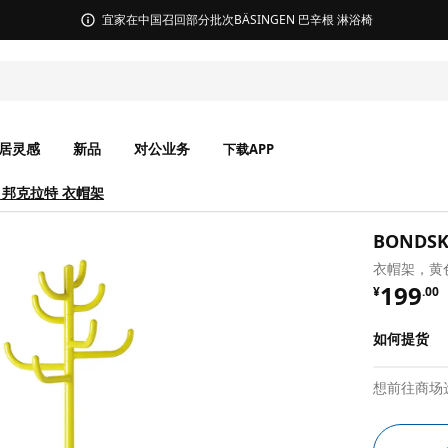
无锡商场发票事宜沟通
居灵感
新品
对公业务
下载APP
T 邦克拉特 衣帽架
BONDS
衣帽架，黄色
¥ 199.
199
¥
.
00
如何提货
想前往商场