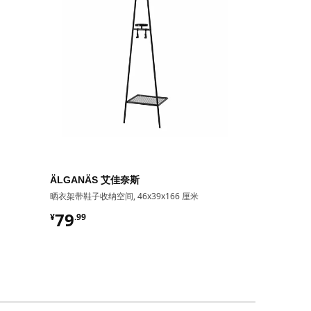
热卖
ÄLGANÄS 艾佳奈斯
RIGGA 丽加
晒衣架带鞋子收纳空间, 46x39x166 厘米
晒衣架
¥ 79.99
¥ 129.
79
129
¥
.
99
¥
.
00