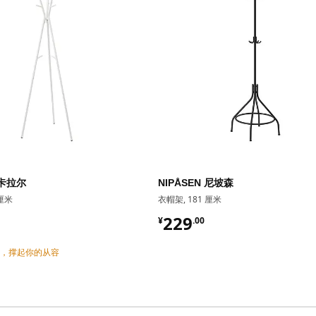
耶卡拉尔
NIPÅSEN 尼坡森
 厘米
衣帽架, 181 厘米
00
¥ 229.00
229
¥
.
00
，撑起你的从容