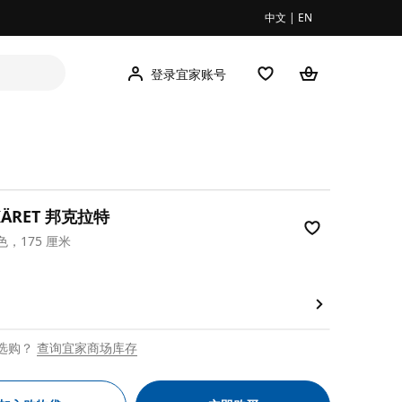
中文
|
EN
登录宜家账号
KÄRET 邦克拉特
，175 厘米
00
选购？
查询宜家商场库存