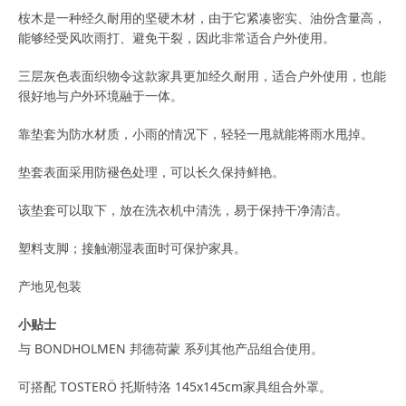
桉木是一种经久耐用的坚硬木材，由于它紧凑密实、油份含量高，
能够经受风吹雨打、避免干裂，因此非常适合户外使用。
三层灰色表面织物令这款家具更加经久耐用，适合户外使用，也能
很好地与户外环境融于一体。
靠垫套为防水材质，小雨的情况下，轻轻一甩就能将雨水甩掉。
垫套表面采用防褪色处理，可以长久保持鲜艳。
该垫套可以取下，放在洗衣机中清洗，易于保持干净清洁。
塑料支脚；接触潮湿表面时可保护家具。
产地见包装
小贴士
与 BONDHOLMEN 邦德荷蒙 系列其他产品组合使用。
可搭配 TOSTERÖ 托斯特洛 145x145cm家具组合外罩。