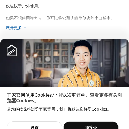
仅建议于户外使用。
如果不想使用弹力带，你可以将它藏进靠垫侧边的小口袋中。
展开更多
这种产品中的材料可以回收利用。 请查看你所在社区的回收规
则，以及附近地区是否有回收设施。
该产品已经通过家用场合使用测试，符合以下标准规定的耐用性和
猜你喜欢
安全性要求：EN 581。
设计师
Eva Lilja Löwenhielm
商品尺寸和包装信息
宜家官网使用Cookies,让浏览器更简单。
查看更多有关浏
包装信息
览器Cookies。
全屋设计服务
此商品包含13个包装
若您继续保持浏览宜家官网，我们将默认您接受Cookies。
价格透明，设计专业，现货供应
抱歉，该商品在所选地区暂时缺货。
相似推荐
新品
限定款
BONDHOLMEN 邦德荷蒙
SÅGMÄSTARE 索格麦斯
BAGGEBO 巴格布
加入购物袋
立即购买
设置
我接受
不，谢谢
立即预约
圆桌，户外