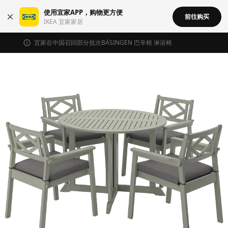
使用宜家APP，购物更方便
前往购买
IKEA 宜家家居
宜家在中国召回部分批次BÄSINGEN 巴辛根 淋浴椅