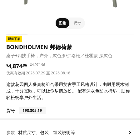
图集
尺寸
即将下架
BONDHOLMEN 邦德荷蒙
桌子+四扶手椅，户外，灰色漆/弗洛松／杜霍蒙 深灰色
¥ 4874.96
¥ 4974.96
4,874
¥
4,974
.
96
¥
.
96
优惠有效期 2026.07.29 至 2026.08.18
这款花园四人餐桌椅组合采用复古手工风格设计，由耐用硬木制
成，十分宽敞，可以让你尽情放松。 配有深灰色防水椅垫，助你
轻松畅享户外生活。
货号
193.305.19
参数
材质尺寸、包装、组装说明等