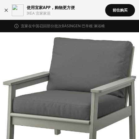
使用宜家APP，购物更方便
前往购买
IKEA 宜家家居
宜家在中国召回部分批次BÄSINGEN 巴辛根 淋浴椅