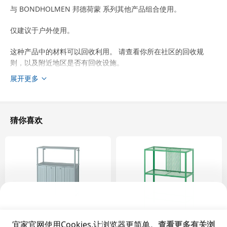
与 BONDHOLMEN 邦德荷蒙 系列其他产品组合使用。
仅建议于户外使用。
这种产品中的材料可以回收利用。 请查看你所在社区的回收规
则，以及附近地区是否有回收设施。
展开更多
设计师
Eva Lilja Löwenhielm
商品尺寸和包装信息
猜你喜欢
商品尺寸
宽度
77 厘米
深度
81 厘米
高度
78 厘米
座宽
62 厘米
座深
51 厘米
宜家官网使用Cookies,让浏览器更简单。
查看更多有关浏