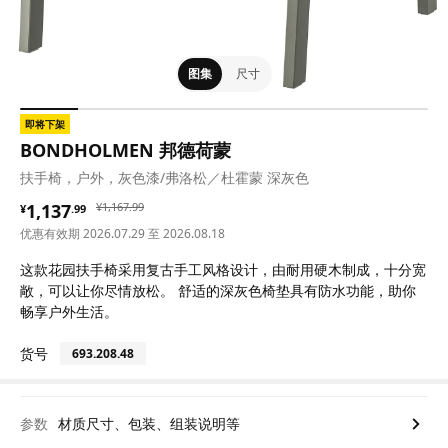
图集
尺寸
即将下架
BONDHOLMEN 邦德荷蒙
扶手椅，户外，灰色漆/弗洛松／杜霍蒙 深灰色
¥ 1137.99
¥ 1167.99
1,137
¥
1,167
.
99
¥
.
99
优惠有效期 2026.07.29 至 2026.08.18
这款花园扶手椅采用复古手工风格设计，由耐用硬木制成，十分宽
敞，可以让你尽情放松。 舒适的深灰色椅垫具有防水功能，助你
畅享户外生活。
货号
693.208.48
参数
材质尺寸、包装、组装说明等