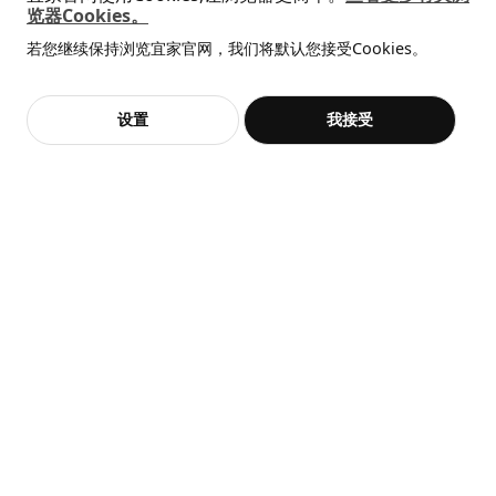
览器Cookies。
座高
44 厘米
新品
限定款
全屋设计服务
SÅGMÄSTARE 索格麦斯
BAGGEBO 巴格布
若您继续保持浏览宜家官网，我们将默认您接受Cookies。
经检测，符合
110 公斤
价格透明，设计专业，现货供应
抱歉，该商品在所选地区暂时缺货。
相似推荐
柜子, 83x36x128 厘米
搁架单元, 60x30x80 厘米
¥ 599.00
¥ 99.99
包装信息
599
99
¥
.
00
¥
.
99
加入购物袋
立即购买
设置
我接受
不，谢谢
立即预约
此商品包含5个包装
客服
收藏
BONDHOLMEN 邦德荷蒙
扶手椅，户外
104.206.61
高度
12 厘米
长度
83 厘米
净重
13.73 公斤
热卖
容量
67.8 公升
SKOLÄST 斯古莱斯特
LAIVA 莱瓦
重量
15.40 公斤
水槽置物架
书架, 62x165 厘米
宽度
69 厘米
¥ 14.99
¥ 149.00
14
149
¥
.
99
¥
.
00
包装数量
1