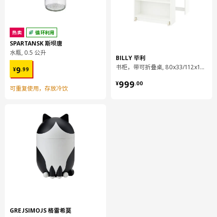
组装说明和文件
货号
组装手册
热卖
循环利用
BOAXEL 博阿克塞 安装杆
604.535.31
SPARTANSK 斯坝唐
水瓶, 0.5 公升
BOAXEL 博阿克塞 搁板
504.535.41
BILLY 毕利
¥ 9.99
书柜，带可折叠桌, 80x33/112x106 厘米
9
¥
.
99
BOAXEL 博阿克塞 墙面挂条
004.535.67
¥ 999.00
999
¥
.
00
可重复使用，存放冷饮
设计师理念
钢在拉伸和成形过程中能够始终保持高强度，这是它与众不同的特
性之一。从摩天大楼、汽车到床架和户外家具，都有钢在起承重作
用。钢产业正在朝着节能化生产和提升钢材质量的方向发展。在回
收利用过程中，它的特性不受任何影响。如今，钢是世界上回收用
量最高的材料之一。
GREJSIMOJS 格雷希莫