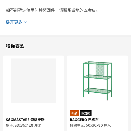
如不能确定使用何种紧固件，请联系当地的五金店。
展开更多
家具组装须两人配合进行。
安装杆可以根据需要切割宽度。仅适用于需要使用多个安装杆时，
或用于可调节挂衣杆和搁架。
猜你喜欢
安装杆仅用于辅助安装过程，不可承载重量。
建议最大重量仅适用于表面均匀受力时。
设计师
IKEA of Sweden
商品尺寸和包装信息
商品尺寸
新品
限定款
SÅGMÄSTARE 索格麦斯
BAGGEBO 巴格布
宽度
187.2 厘米
柜子, 83x36x128 厘米
搁架单元, 60x30x80 厘米
深度
40.0 厘米