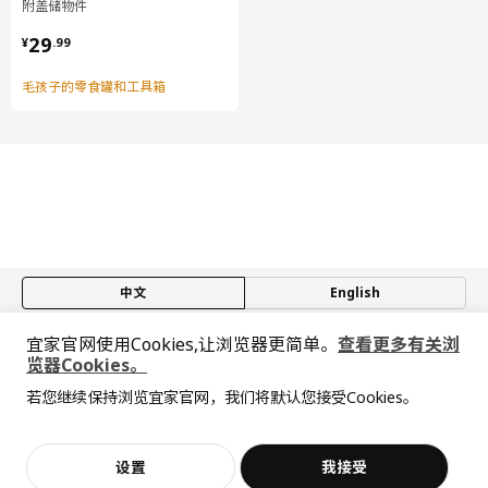
附盖储物件
¥ 29.99
29
¥
.
99
毛孩子的零食罐和工具箱
中文
English
宜家官网使用Cookies,让浏览器更简单。
查看更多有关浏
© Inter IKEA Systems B.V. 1999-2026
览器Cookies。
隐私政策
缺陷披露政策
使用条款
若您继续保持浏览宜家官网，我们将默认您接受Cookies。
上海工商
沪公网安备 31010402001069号
抱歉，该商品在所选地区暂时缺货。
相似推荐
沪ICP 备17055232 号
宜家AI购物助手算法 网信算备310104755117001240013号
宜家智能搜索生成合成算法 网信算备310104755117001250025号
全屋设计服务
加入购物袋
立即购买
设置
我接受
Cookie设置
客服
收藏