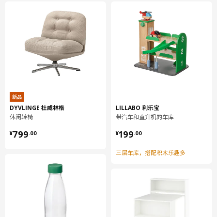
宽度
3 厘米
包装数量
4
保养说明和环境和材料
保养说明
用布块沾中性清洁剂充分擦洗
新品
用干净布块擦干
DYVLINGE 杜威林格
LILLABO 利乐宝
休闲转椅
带汽车和直升机的车库
环境和材料
¥ 799.00
¥ 199.00
799
199
¥
.
00
¥
.
00
托架
钢, 环氧/聚酯粉末涂层
三层车库，搭配积木乐趣多
安装杆/ 墙面挂条
镀锌钢, 环氧/聚酯粉末涂层
搁板
刨花板, 复合, 纸制贴膜, 塑料封边