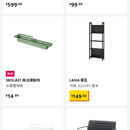
¥ 599.00
¥ 99.99
599
99
¥
.
00
¥
.
99
高度
100.6 厘米
包装信息
此商品包含28个包装
BOAXEL 博阿克塞
托架
404.535.13
高度
1 厘米
长度
40 厘米
热卖
SKOLÄST 斯古莱斯特
LAIVA 莱瓦
净重
0.24 公斤
水槽置物架
书架, 62x165 厘米
容量
0.3 公升
¥ 14.99
¥ 149.00
14
149
¥
.
99
¥
.
00
重量
0.24 公斤
宽度
8 厘米
包装数量
12