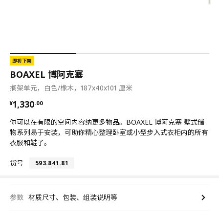
即将下架
BOAXEL 博阿克塞
搁架单元，白色/橡木，187x40x101 厘米
¥ 1330.00
1,330
¥
.
00
你可以在有限的空间内容纳更多物品。BOAXEL 博阿克塞 壁式储
物系列易于安装，可助你精心整理卧室或小型步入式衣柜内的所有
衣服和鞋子。
货号
593.841.81
参数
材质尺寸、包装、组装说明等