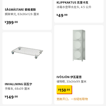
KLIPPKAKTUS 克里卡克
长度
60 厘米
冰箱水壶带水龙头, 4.5 公升
SÅGMÄSTARE 索格麦斯
净重
2.89 公斤
¥ 49.99
搁架单元, 83x36x128 厘米
49
¥
.
99
容量
4.6 公升
¥ 399.00
399
¥
.
00
重量
2.92 公斤
宽度
38 厘米
包装数量
9
BOAXEL 博阿克塞
墙面挂条
004.535.67
高度
3 厘米
IVÖSJÖN 伊瓦霍恩
长度
100 厘米
储物柜, 33x34x99 厘米
INVALLNING 因瓦宁
¥ 150.00
净重
0.57 公斤
手推车, 68x39 厘米
150
¥
.
00
¥ 149.00
容量
0.8 公升
149
¥
.
00
宽敞开口，一拉轻松取物
重量
0.60 公斤