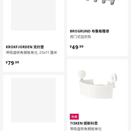
BROGRUND 布鲁格隆德
房门式挂衣钩
¥ 49.99
49
KROKFJORDEN 克约登
¥
.
99
带吸盘转角搁板单元, 20x11 厘米
¥ 79.99
79
¥
.
99
热卖
TISKEN 提斯科恩
带吸盘转角搁板单元