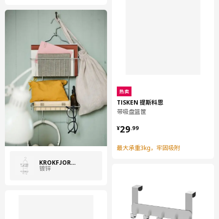
热卖
TISKEN 提斯科恩
带吸盘篮筐
¥ 29.99
29
¥
.
99
最大承重3kg，牢固吸附
KROKFJORDEN 克约登
镀锌