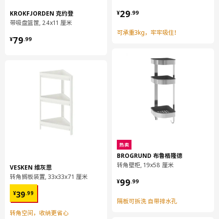
¥ 29.99
29
KROKFJORDEN 克约登
¥
.
99
带吸盘篮筐, 24x11 厘米
可承重3kg，牢牢吸住！
¥ 79.99
79
¥
.
99
配有2个篮子和挂钩，可悬挂小件物品。可用作双层独立单元，或
分成3个不同的储物配件。
这款储物件易于组装，无需钻孔，在浴室、厨房、门厅、卧室或家
中任何角落都能派上用场。
热卖
产地见包装
BROGRUND 布鲁格隆德
转角壁柜, 19x58 厘米
VESKEN 维灰恩
小贴士
转角搁板装置, 33x33x71 厘米
¥ 99.99
99
¥
.
99
¥ 39.99
设计师
39
¥
.
99
隔板可拆洗 自带排水孔
Johanna Jelinek
转角空间，收纳更省心