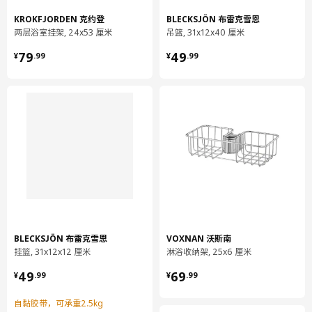
KROKFJORDEN 克约登
BLECKSJÖN 布雷克雪恩
两层浴室挂架, 24x53 厘米
吊篮, 31x12x40 厘米
¥ 79.99
¥ 49.99
79
49
¥
.
99
¥
.
99
BLECKSJÖN 布雷克雪恩
VOXNAN 沃斯南
挂篮, 31x12x12 厘米
淋浴收纳架, 25x6 厘米
¥ 49.99
¥ 69.99
49
69
¥
.
99
¥
.
99
自黏胶带，可承重2.5kg