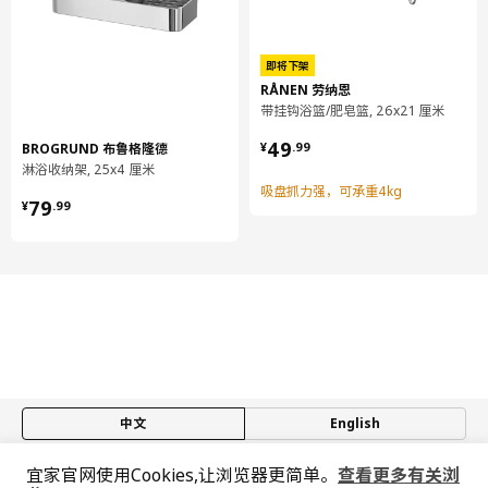
保养说明
即将下架
使用沾水的软湿布和中性清洁剂或肥皂清洁。切勿使用去污粉、钢
RÅNEN 劳纳恩
丝球，除垢剂或酸性、含酒精或研磨剂的清洁剂。
带挂钩浴篮/肥皂篮, 26x21 厘米
¥ 49.99
49
环境和材料
BROGRUND 布鲁格隆德
¥
.
99
淋浴收纳架, 25x4 厘米
钢, 聚乙烯粉末涂层
吸盘抓力强，可承重4kg
¥ 79.99
79
¥
.
99
组装说明和文件
货号
组装手册
BLECKSJÖN 布雷克雪恩 两层浴室挂
805.525.06
架
中文
English
宜家官网使用Cookies,让浏览器更简单。
查看更多有关浏
© Inter IKEA Systems B.V. 1999-2026