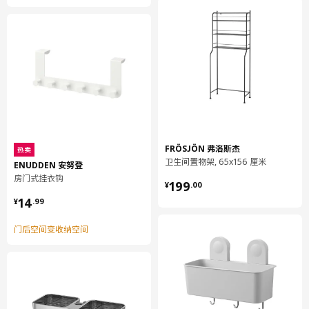
商品尺寸和包装信息
商品尺寸
深度
14 厘米
高度
56 厘米
宽度
31 厘米
包装信息
FRÖSJÖN 弗洛斯杰
热卖
包装数量
1
卫生间置物架, 65x156 厘米
ENUDDEN 安努登
高度
14 厘米
房门式挂衣钩
¥ 199.00
199
¥
.
00
长度
50 厘米
¥ 14.99
14
¥
.
99
净重
0.58 公斤
门后空间变收纳空间
容量
21.8 公升
重量
0.63 公斤
宽度
32 厘米
保养说明和环境和材料