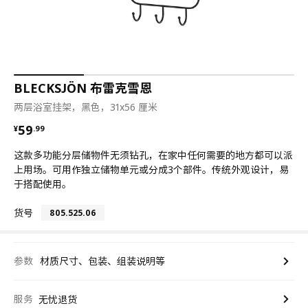
BLECKSJÖN 布雷克雪恩
两层浴室挂架，黑色，31x56 厘米
¥ 59.99
59
¥
.
99
这款多功能分层储物件无须钻孔，在家中任何需要的地方都可以派
上用场。可用作独立储物单元或分成3个部件。传统外观设计，易
于搭配使用。
货号
805.525.06
参数
材质尺寸、包装、组装说明等
服务
无忧退货