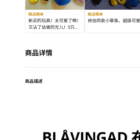
精选晒单
精选晒单
新买的玩具！太可爱了啊！
修伯同款小章鱼，超级可
又沾了幼崽的光儿！5只都
很好rua～柔软～可以做安
抚玩具
商品详情
商品描述