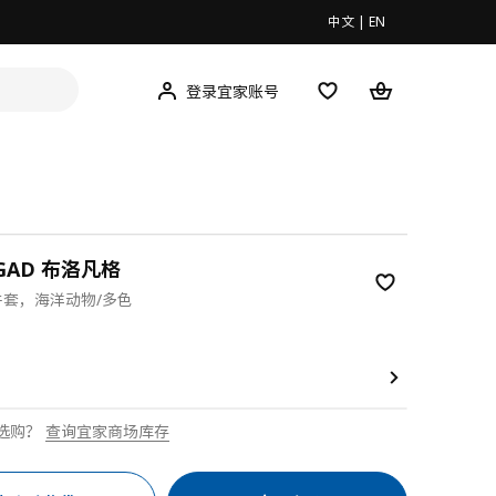
中文
|
EN
登录宜家账号
NGAD 布洛凡格
件套，海洋动物/多色
9
选购？
查询宜家商场库存