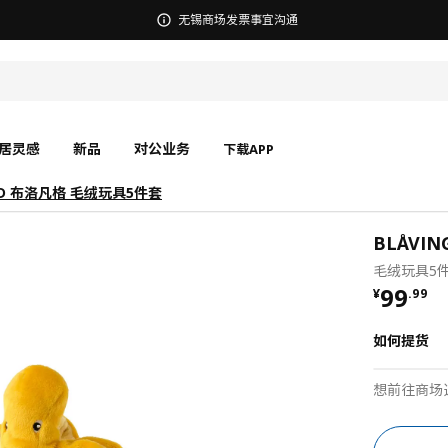
宜家在中国召回部分批次BÄSINGEN 巴辛根 淋浴椅
居灵感
新品
对公业务
下载APP
GAD 布洛凡格 毛绒玩具5件套
BLÅVI
毛绒玩具5
¥ 99.9
99
¥
.
99
如何提货
想前往商场