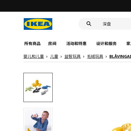
食品盒
靠垫套
深盘
食品盒
所有商品
房间
活动和特惠
设计和服务
家
婴儿和儿童
儿童
益智玩具
毛绒玩具
BLÅVIN