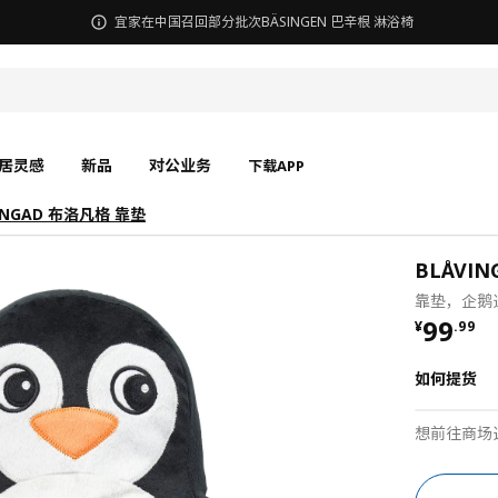
宜家在中国召回部分批次BÄSINGEN 巴辛根 淋浴椅
居灵感
新品
对公业务
下载APP
INGAD 布洛凡格 靠垫
BLÅVI
靠垫，企鹅造
¥ 99.9
99
¥
.
99
如何提货
想前往商场