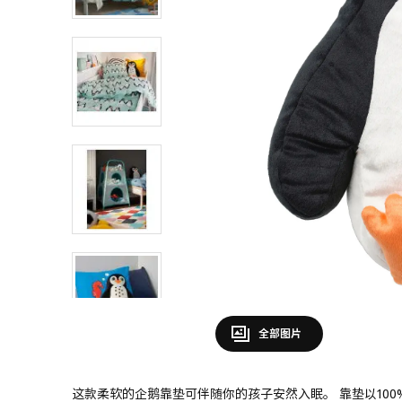
全部图片
这款柔软的企鹅靠垫可伴随你的孩子安然入眠。 靠垫以10