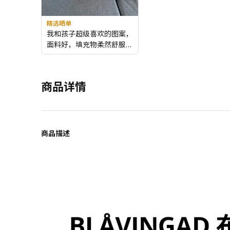
精选晒单
我和孩子超级喜欢的图案，
面料好，填充物柔然舒服体
验感棒极了！
外观设计:
图案卡通超级好
看
整体感受:
很不错
商品详情
商品品质:
很好
商品描述