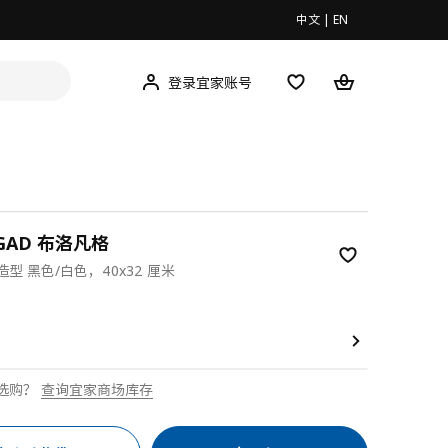
中文
|
EN
登录宜家账号
NGAD 布洛凡格
型 黑色/白色，40x32 厘米
9
选购？
查询宜家商场库存