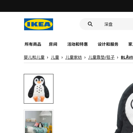
靠垫套
深盘
食品盒
所有商品
房间
活动和特惠
设计和服务
家
婴儿和儿童
儿童
儿童家纺
儿童靠垫/毯子
BLÅV