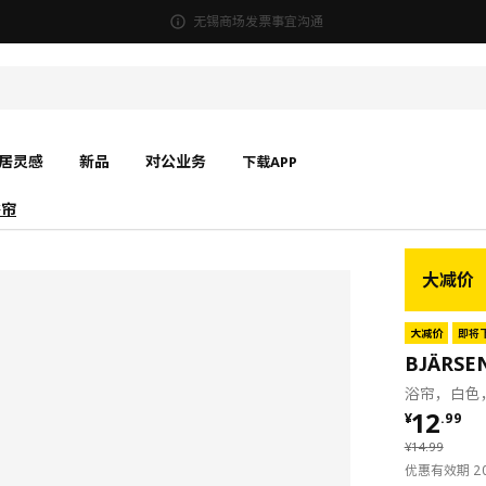
无锡商场发票事宜沟通
居灵感
新品
对公业务
下载APP
浴帘
大减价
大减价
即将
BJÄRS
浴帘，白色，1
¥ 12.9
12
¥
.
99
¥ 14.99
¥
14
.
99
优惠有效期 202