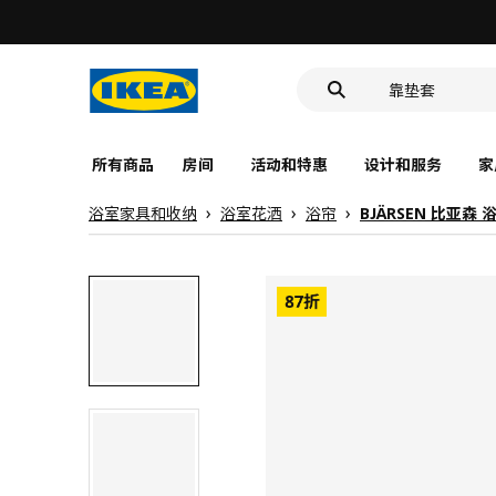
食品盒
靠垫套
洗脸池
食品盒
所有商品
房间
活动和特惠
设计和服务
家
浴室家具和收纳
浴室花洒
浴帘
BJÄRSEN 比亚森 