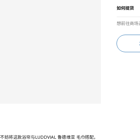
如何提货
想前往商场
将这款浴帘与LUDDVIAL 鲁德维亚 毛巾搭配，