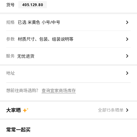
货号
405.129.80
规格
已选 米黄色 小号/中号
参数
材质尺寸、包装、组装说明等
服务
无忧退货
地址
想前往商场选购？
查询宜家商场库存
大家晒
全部15条晒单
常常一起买