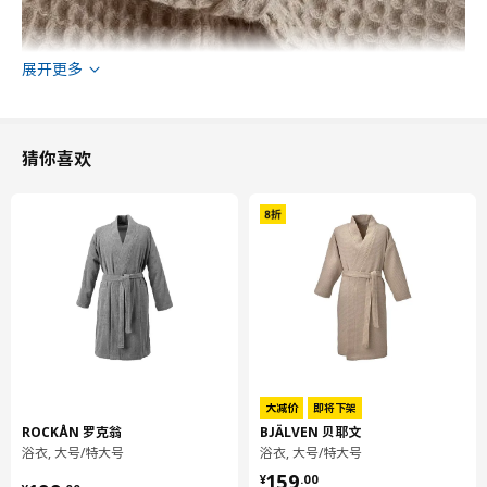
展开更多
猜你喜欢
大减价
即将下架
ROCKÅN 罗克翁
BJÄLVEN 贝耶文
浴衣, 大号/特大号
浴衣, 大号/特大号
¥ 159.00
159
¥
.
00