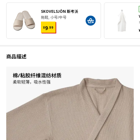
SKOVELSJÖN 斯考沃
拖鞋, 小号/中号
¥ 9.99
9
¥
.
99
商品描述