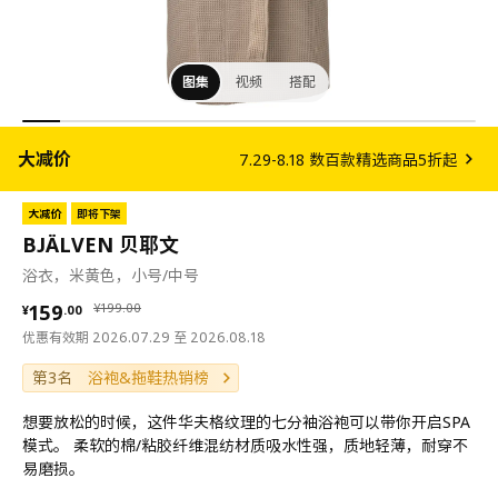
图集
视频
搭配
大减价
7.29-8.18 数百款精选商品5折起
大减价
即将下架
BJÄLVEN 贝耶文
浴衣，米黄色，小号/中号
¥ 159.00
¥ 199.00
159
¥
199
.
00
¥
.
00
优惠有效期 2026.07.29 至 2026.08.18
第3名
浴袍&拖鞋热销榜
想要放松的时候，这件华夫格纹理的七分袖浴袍可以带你开启SPA
模式。 柔软的棉/粘胶纤维混纺材质吸水性强，质地轻薄，耐穿不
易磨损。