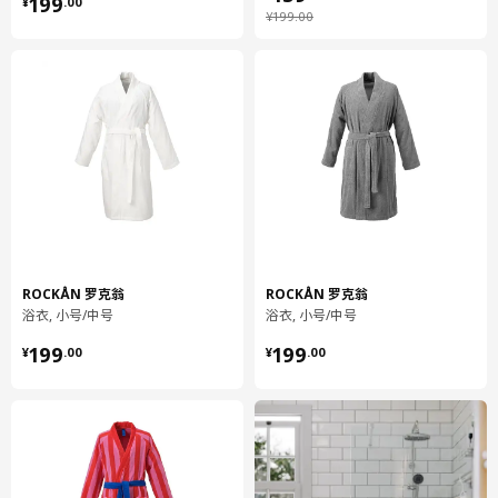
¥ 199.00
199
¥
.
00
¥ 199.00
¥
199
.
00
华夫格纹理的棉/粘胶纤维混纺材质吸水性强且速干，适合冲完澡
后擦拭身体。
有些人喜欢将浴袍围在肚子以下，还有些人则喜欢围得高一点。为
满足这两种不同需求，我们设计了可调腰带环。这个小细节给浴袍
增加了功能和舒适度。
ROCKÅN 罗克翁
ROCKÅN 罗克翁
产地见包装
浴衣, 小号/中号
浴衣, 小号/中号
¥ 199.00
¥ 199.00
小贴士
199
199
¥
.
00
¥
.
00
尺寸： S/M和L/XL。
七分袖。
设计师