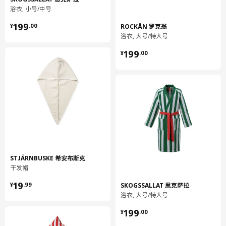
浴衣, 小号/中号
保养说明
¥ 199.00
199
ROCKÅN 罗克翁
¥
.
00
最大缩水幅度6%。
浴衣, 大号/特大号
使用柔软剂可能会降低毛巾的吸水能力。
¥ 199.00
199
¥
.
00
可机洗，水温不超过60°C，应选标准洗涤程序。
深色，分开另洗。
勿漂白
滚筒常温烘干，温度不超过80°C。
可熨烫，温度不超过150°C。
勿干洗
环境和材料
80%棉, 20%粘胶纤维/人造丝
STJÄRNBUSKE 希安布斯克
干发帽
设计师理念
¥ 19.99
19
SKOGSSALLAT 思克萨拉
¥
.
99
浴衣, 大号/特大号
每一天都是美好的一天，不妨尽情享受自我放松的美好时光。我们
的水疗产品专注于你的健康，帮助你放松身心、恢复活力和重焕光
¥ 199.00
199
¥
.
00
彩。试试温和的身体磨砂膏、柔软的洁肤棉或吸水干发巾怎么样？