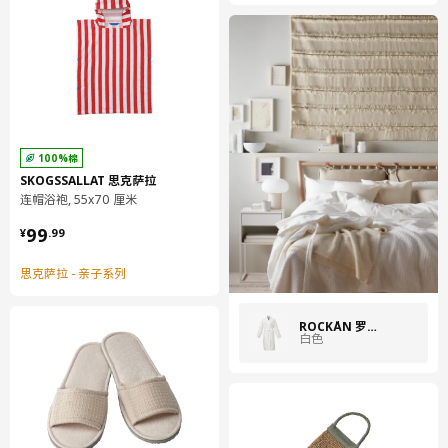
无论你需要什么或喜欢什么，我们的产品都经过精心设计，经久耐
用，外观精美，可以为你的家庭水疗中心营造谐美格调。
棉是世界上最受欢迎和使用最广泛的天然纤维之一。棉质织物柔
软、耐磨，可高温洗涤。而且透气、吸湿，舒适亲肤。宜家现在正
使用越来越多的再生棉，并努力确保所有原生棉来源于种植时采用
节水工艺且减少化肥和杀虫剂用量的棉。
100%棉
SKOGSSALLAT 思克萨拉
连帽浴袍, 55x70 厘米
¥ 99.99
99
¥
.
99
思克萨拉 - 亲子系列
ROCKÅN 罗克翁
白色