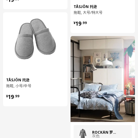
TÅSJÖN 托逊
拖鞋, 大号/特大号
¥ 19.99
19
¥
.
99
TÅSJÖN 托逊
拖鞋, 小号/中号
¥ 19.99
19
¥
.
99
ROCKÅN 罗克翁
灰色