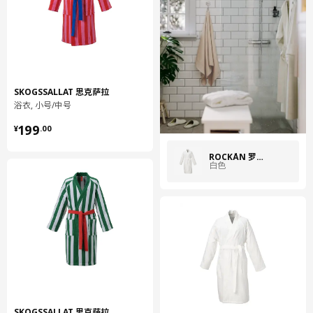
IKEA of Sweden
商品尺寸和包装信息
商品尺寸
长度
100 厘米
SKOGSSALLAT 思克萨拉
密度
270 克/平方米
浴衣, 小号/中号
¥ 199.00
199
¥
.
00
包装信息
包装数量
1
ROCKÅN 罗克翁
白色
高度
9 厘米
长度
30 厘米
净重
0.69 公斤
容量
7.6 公升
重量
0.70 公斤
宽度
28 厘米
保养说明和环境和材料
SKOGSSALLAT 思克萨拉