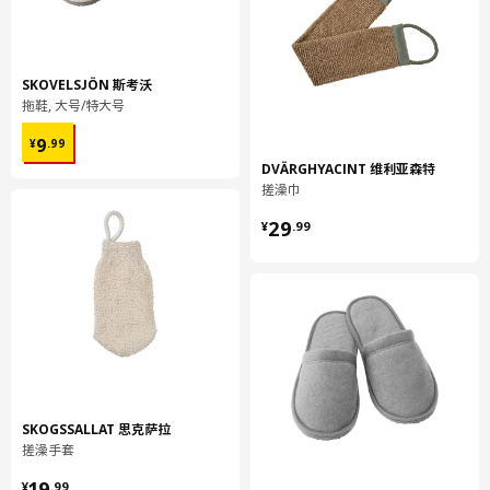
SKOVELSJÖN 斯考沃
拖鞋, 大号/特大号
¥ 9.99
9
¥
.
99
DVÄRGHYACINT 维利亚森特
搓澡巾
¥ 29.99
29
¥
.
99
SKOGSSALLAT 思克萨拉
搓澡手套
¥ 19.99
19
¥
.
99