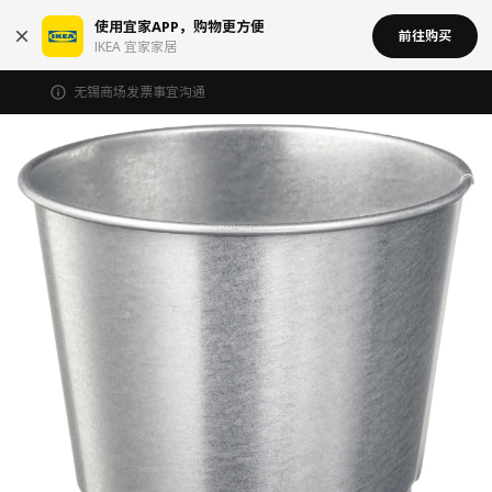
使用宜家APP，购物更方便
前往购买
IKEA 宜家家居
无锡商场发票事宜沟通