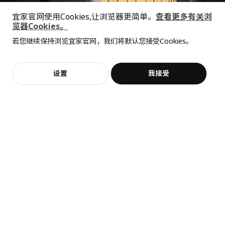
宜家官网使用Cookies,让浏览器更简单。
查看更多有关浏
览器Cookies。
全屋设计服务
若您继续保持浏览宜家官网，我们将默认您接受Cookies。
价格透明，设计专业，现货供应
抱歉，该商品在所选地区暂时缺货。
相似推荐
加入购物袋
立即购买
设置
我接受
不，谢谢
立即预约
客服
收藏
展开更多