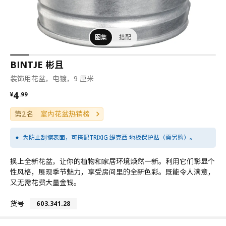
图集
搭配
BINTJE 彬且
装饰用花盆，电镀，9 厘米
¥ 4.99
4
¥
.
99
第2名
室内花盆热销榜
为防止刮擦表面，可搭配TRIXIG 缇克西 地板保护贴（需另购）。
换上全新花盆，让你的植物和家居环境焕然一新。利用它们彰显个
性风格，展现季节魅力，享受房间里的全新色彩。既能令人满意，
又无需花费大量金钱。
货号
603.341.28