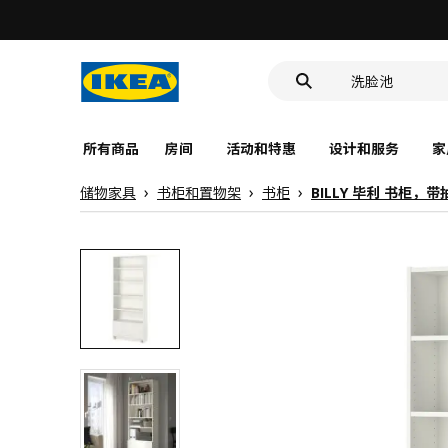
靠垫套
洗脸池
食品盒
所有商品
房间
活动和特惠
设计和服务
家
储物家具
书柜和置物架
书柜
BILLY 毕利 书柜，带