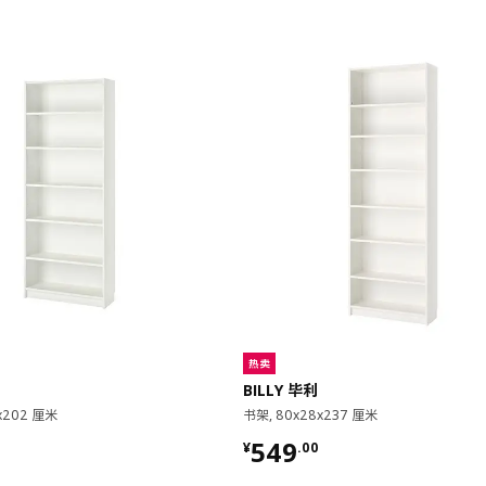
热卖
BILLY 毕利
x202 厘米
书架, 80x28x237 厘米
00
¥ 549.00
549
¥
.
00