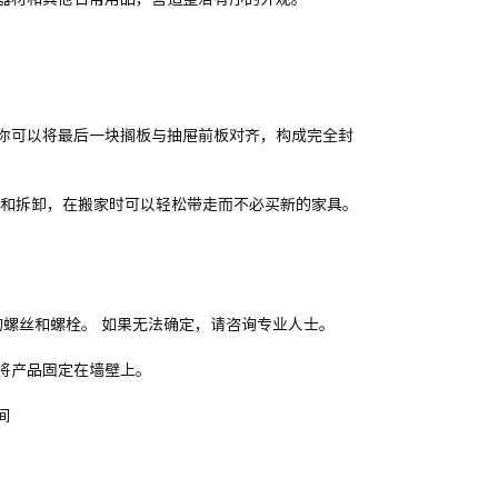
你可以将最后一块搁板与抽屉前板对齐，构成完全封
组装和拆卸，在搬家时可以轻松带走而不必买新的家具。
适的螺丝和螺栓。 如果无法确定，请咨询专业人士。
将产品固定在墙壁上。
间