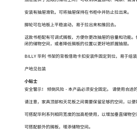
安装有抽屉滑轨，可将抽屉保持在书柜中并防止拉出来。
脚轮可在地板上平稳滚动，易于拉出来和推回去。
这款书柜配有可调式搁板，方便你更改抽屉的容量和功能。
闭的储物空间，或者降低搁板的位置以更好地抓握抽屉。
BILLY 毕利 书架的背板借助卡扣安装件固定到位，易于
产地见包装
小贴士
安全警示！ 倾倒风险 - 本产品必须安全固定。 请使用合
请注意，家具顶部和天花板之间需要保留足够的空间，以便
可搭配毕利系列相同宽度的加高柜使用，以增加垂直储物空
可搭配额外的搁板，增添储物空间。