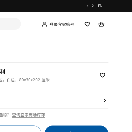
中文
|
EN
登录宜家账号
毕利
，白色，80x30x202 厘米
00
选购？
查询宜家商场库存