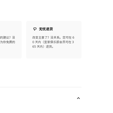
无忧退货
师的建议？没
改变主意了？没关系。您可在 6
师为你免费的
0 天内（宜家俱乐部会员可在 3
65 天内）退货。