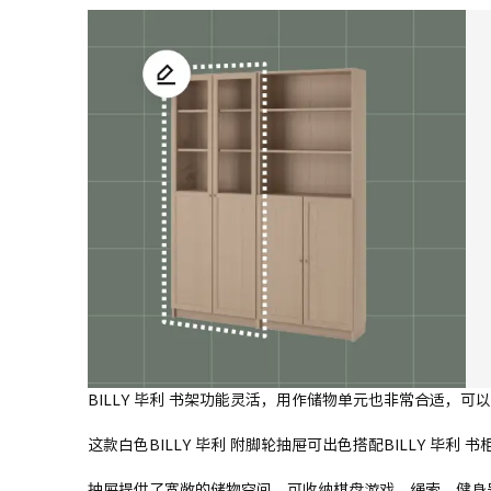
BILLY 毕利 书架功能灵活，用作储物单元也非常合适，
这款白色BILLY 毕利 附脚轮抽屉可出色搭配BILLY 毕
抽屉提供了宽敞的储物空间，可收纳棋盘游戏、绳索、健身