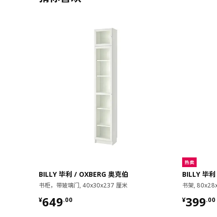
热卖
BILLY 毕利 / OXBERG 奥克伯
BILLY 毕利
书柜，带玻璃门, 40x30x237 厘米
书架, 80x28
¥ 649.00
¥ 399.
649
399
¥
.
00
¥
.
00