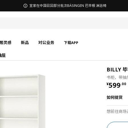
无锡商场发票事宜沟通
居灵感
新品
对公业务
下载APP
抽屉
BILLY 
书柜，带抽屉
¥ 599.
599
¥
.
00
如何提货
想前往商场