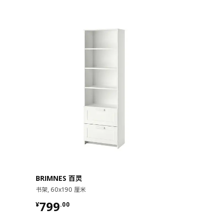
BRIMNES 百灵
BILLY 毕利 
书架, 60x190 厘米
书柜组合，带门, 
¥ 799.00
¥ 897.
799
897
¥
.
00
¥
.
00