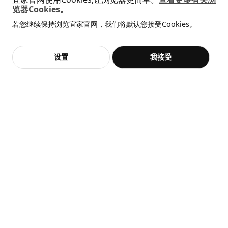
览器Cookies。
书架
即将下架
即将下架
全屋设计服务
BILLY 毕利 / OXBERG 奥克伯
OXBERG 奥克伯
若您继续保持浏览宜家官网，我们将默认您接受Cookies。
价格透明，设计专业，现货供应
104.773.89
抱歉，该商品在所选地区暂时缺货。
相似推荐
带板/玻璃门书柜, 80x30x202 厘米
面板/玻璃门, 40x192 厘米
高度
13 厘米
¥ 799.00
¥ 150.00
799
150
¥
.
00
¥
.
00
加入购物袋
立即购买
设置
我接受
不，谢谢
立即预约
长度
206 厘米
客服
收藏
净重
38.28 公斤
容量
77.7 公升
重量
40.00 公斤
宽度
29 厘米
包装数量
1
OXBERG 奥克伯
面板/玻璃门
BILLY 毕利 / OXBERG 奥克伯
BILLY 毕利 / OXBERG 奥克伯
带面板/玻璃门书柜组合, 120x30x202 厘米
带玻璃门书柜组合, 160x202 厘米
704.774.33
¥ 1348.00
¥ 1597.00
1,348
1,597
¥
.
00
¥
.
00
高度
3 厘米
长度
209 厘米