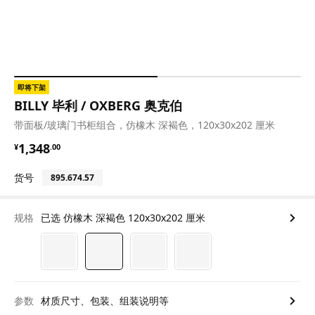
即将下架
BILLY 毕利 / OXBERG 奥克伯
带面板/玻璃门书柜组合，仿橡木 深褐色，120x30x202 厘米
¥ 1348.00
1,348
¥
.
00
货号
895.674.57
规格
已选 仿橡木 深褐色 120x30x202 厘米
参数
材质尺寸、包装、组装说明等