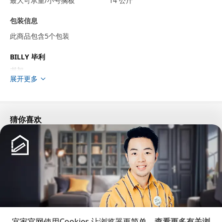
最大可承重/小号搁板
14 公斤
包装信息
此商品包含5个包装
BILLY 毕利
书架
展开更多
404.773.83
高度
7 厘米
长度
206 厘米
猜你喜欢
净重
24.49 公斤
容量
51.6 公升
重量
26.00 公斤
宽度
39 厘米
包装数量
1
BILLY 毕利
宜家官网使用Cookies,让浏览器更简单。
查看更多有关浏