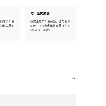
无忧退货
师的建议？没
改变主意了？没关系。您可在 6
师为你免费的
0 天内（宜家俱乐部会员可在 3
65 天内）退货。