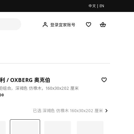
中文
|
EN
登录宜家账号
毕利 / OXBERG 奥克伯
组合，深褐色 仿橡木，160x30x202 厘米
.00
00
已选 深褐色 仿橡木 160x30x202 厘米