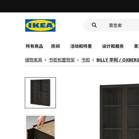
洗脸池
食品盒
靠垫套
洗脸池
食品盒
所有商品
房间
活动和特惠
设计和服务
家
储物家具
书柜和置物架
书柜
BILLY 毕利 / OX