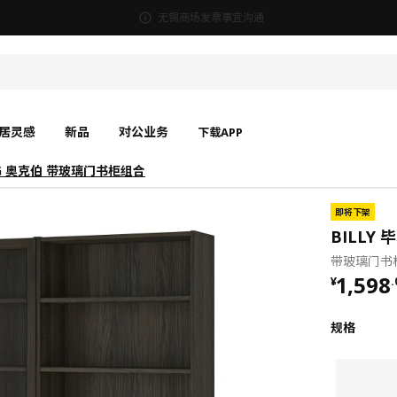
无锡商场发票事宜沟通
居灵感
新品
对公业务
下载APP
BERG 奥克伯 带玻璃门书柜组合
即将下架
BILLY 
带玻璃门书柜
¥ 1598
1,598
¥
.
规格