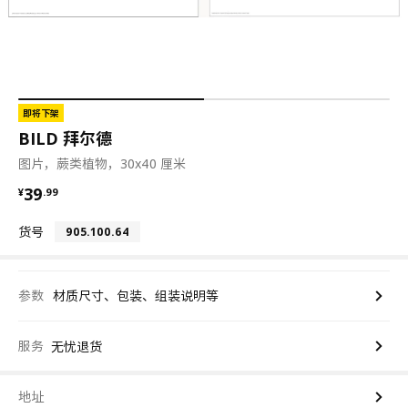
即将下架
BILD 拜尔德
图片，蕨类植物，30x40 厘米
¥ 39.99
39
¥
.
99
货号
905.100.64
参数
材质尺寸、包装、组装说明等
服务
无忧退货
地址