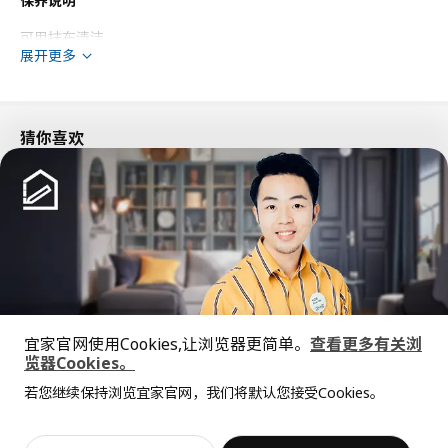
保养说明
可用抹布清洁。
展开更多
环境和材料
纸
猜你喜欢
设计师理念
对于书籍、海报、礼品包装和组装说明等产品，我们通常使用优质
纸，这是一种薄而光滑的纸，易于打印文字图案。优质纸也可以经
过处理，呈现光泽面或哑光面。原材料主要包括原生纸纤维，因为
使用再生纤维会导致纸张变脆和变得不稳定。
宜家官网使用Cookies,让浏览器更简单。
查看更多有关浏
览器Cookies。
新品
限定款
全屋设计服务
SÅGMÄSTARE 索格麦斯
BAGGEBO 巴格布
若您继续保持浏览宜家官网，我们将默认您接受Cookies。
价格透明，设计专业，现货供应
抱歉，该商品在所选地区暂时缺货。
相似推荐
柜子, 83x36x128 厘米
搁架单元, 60x30x80 厘米
¥ 599.00
¥ 99.99
599
99
¥
.
00
¥
.
99