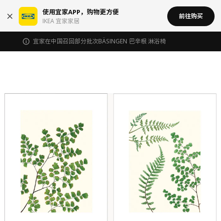
使用宜家APP，购物更方便
前往购买
IKEA 宜家家居
宜家在中国召回部分批次BÄSINGEN 巴辛根 淋浴椅