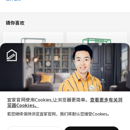
环境和材料
纸
猜你喜欢
设计师理念
对于书籍、海报、礼品包装和组装说明等产品，我们通常使用优质
纸，这是一种薄而光滑的纸，易于打印文字图案。优质纸也可以经
过处理，呈现光泽面或哑光面。原材料主要包括原生纸纤维，因为
使用再生纤维会导致纸张变脆和变得不稳定。
新品
限定款
SÅGMÄSTARE 索格麦斯
BAGGEBO 巴格布
宜家官网使用Cookies,让浏览器更简单。
查看更多有关浏
柜子, 83x36x128 厘米
搁架单元, 60x30x80 厘米
览器Cookies。
全屋设计服务
¥ 599.00
¥ 99.99
599
99
¥
.
00
¥
.
99
若您继续保持浏览宜家官网，我们将默认您接受Cookies。
价格透明，设计专业，现货供应
抱歉，该商品在所选地区暂时缺货。
相似推荐