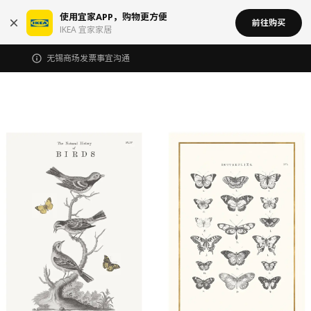
使用宜家APP，购物更方便
前往购买
IKEA 宜家家居
无锡商场发票事宜沟通