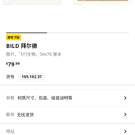
即将下架
BILD 拜尔德
图片，飞行生物，50x70 厘米
¥ 79.99
79
¥
.
99
货号
105.102.37
参数
材质尺寸、包装、组装说明等
服务
无忧退货
地址