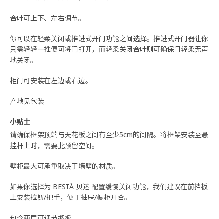
合叶可上下、左右调节。
你可以在轻柔关闭或推进式开门功能之间选择。推进式开门器让你
只需轻轻一推便可将门打开，而轻柔关闭合叶则可确保门轻柔无声
地关闭。
柜门可安装在左边或右边。
产地见包装
小贴士
请确保框架顶端与天花板之间有至少5cm的间隔。将框架安装至悬
挂杆上时，需要此预留空间。
壁柜最大可承重取决于墙壁的材质。
如果你选择为 BESTÅ 贝达 配置缓慢关闭功能，我们建议在前挡板
上安装拉钮/把手，便于抽屉/橱柜开合。
包含两层可调节搁板