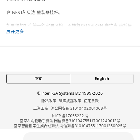
含 BESTÅ 贝达 壁装悬挂杆。
如果你想打造统一的家居风格，不妨将SELSVIKEN 赛维肯 前板与
展开更多
适用于PAX 帕克思 系列的配套FARDAL 法尔多 柜门相组合。
安全警示！ 掉落危险——为降低本产品掉落的风险，请务必将其
牢固固定。 请使用合适的螺丝和螺栓。 如有任何疑问，请咨询专
业人员。
商品尺寸和包装信息
中文
English
商品尺寸
© Inter IKEA Systems B.V. 1999-2026
宽度
60 厘米
隐私政策
缺陷披露政策
使用条款
深度
22 厘米
上海工商
沪公网安备 31010402001069号
沪ICP 备17055232 号
高度
128 厘米
宜家AI购物助手算法 网信算备310104755117001240013号
每块搁板最大可承重
13 公斤
宜家智能搜索生成合成算法 网信算备310104755117001250025号
Cookie设置
包装信息