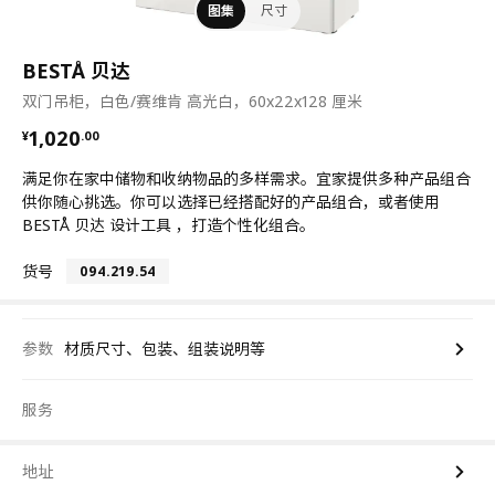
图集
尺寸
BESTÅ 贝达
双门吊柜，白色/赛维肯 高光白，60x22x128 厘米
¥ 1020.00
1,020
¥
.
00
满足你在家中储物和收纳物品的多样需求。宜家提供多种产品组合
供你随心挑选。你可以选择已经搭配好的产品组合，或者使用
BESTÅ 贝达 设计工具 ，打造个性化组合。
货号
094.219.54
参数
材质尺寸、包装、组装说明等
服务
地址