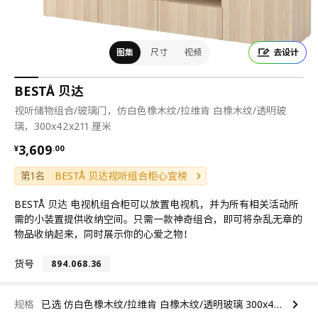
图集
尺寸
视频
去设计
BESTÅ 贝达
视听储物组合/玻璃门，仿白色橡木纹/拉维肯 白橡木纹/透明玻
璃，300x42x211 厘米
¥ 3609.00
3,609
¥
.
00
第1名
BESTÅ 贝达视听组合柜心宜榜
BESTÅ 贝达 电视机组合柜可以放置电视机，并为所有相关活动所
需的小装置提供收纳空间。只需一款神奇组合，即可将杂乱无章的
物品收纳起来，同时展示你的心爱之物！
货号
894.068.36
规格
已选 仿白色橡木纹/拉维肯 白橡木纹/透明玻璃 300x42x211 厘米