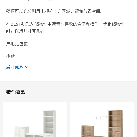
壁橱可以充分利用电视机上方区域，帮你节省空间。
在BESTÅ 贝达 储物件中添置你喜欢的盒子和插件，优化储物空
间，保持井井有条。
产地见包装
小贴士
我们建议电视柜的宽度应略大于电视机。 该电视柜适合尺寸不超
展开更多
过72英寸的电视。 但你也可以搭配更大尺寸的电视，前提是电视
重量不超过电视柜顶板规定的最大可承重。
电视柜顶板可承受重量不超过30公斤的电视。
猜你喜欢
壁挂式框架最大可承重取决于墙壁的材质。
请小心轻放！若边缘受损或表面刮伤，可能会导致玻璃突然裂开或
破碎。玻璃侧面最脆弱，应尽量避免碰撞。
安全警示！ 倾倒风险 - 本产品必须安全固定。 请使用合适的螺丝