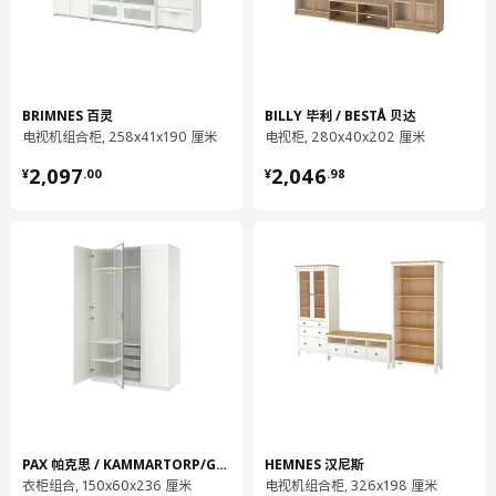
和螺栓。 如果无法确定，请咨询专业人士。
安全警示！ 掉落危险——为降低本产品掉落的风险，请务必将其
牢固固定。 请使用合适的螺丝和螺栓。 如有任何疑问，请咨询专
BRIMNES 百灵
BILLY 毕利 / BESTÅ 贝达
业人员。
电视机组合柜, 258x41x190 厘米
电视柜, 280x40x202 厘米
推进式打开功能需要框架和抽屉前板之间留有足够空间，可供抽屉
¥ 2097.00
¥ 2046.98
2,097
2,046
¥
.
00
¥
.
98
推进打开。狭窄缝隙是实现此功能的必要设计，并非产品偏差。
商品尺寸和包装信息
商品尺寸
宽度
300 厘米
深度
42 厘米
高度
211 厘米
抽屉宽度（内部）
51 厘米
抽屉深度（内部）
32.5 厘米
PAX 帕克思 / KAMMARTORP/GRIMO 卡玛托尔/格利莫
HEMNES 汉尼斯
衣柜组合, 150x60x236 厘米
电视机组合柜, 326x198 厘米
最大可承重量/抽屉
10 公斤