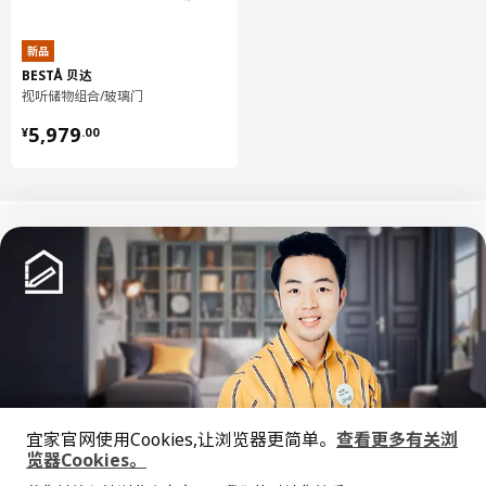
净重
2.32 公斤
新品
容量
3.7 公升
BESTÅ 贝达
重量
2.35 公斤
视听储物组合/玻璃门
¥ 5979.00
宽度
36 厘米
5,979
¥
.
00
包装数量
4
BESTÅ 贝达
玻璃搁板
802.955.31
高度
1 厘米
中文
English
长度
58 厘米
净重
0.90 公斤
© Inter IKEA Systems B.V. 1999-2026
容量
0.5 公升
隐私政策
缺陷披露政策
使用条款
宜家官网使用Cookies,让浏览器更简单。
查看更多有关浏
重量
0.94 公斤
上海工商
沪公网安备 31010402001069号
览器Cookies。
全屋设计服务
沪ICP 备17055232 号
宽度
18 厘米