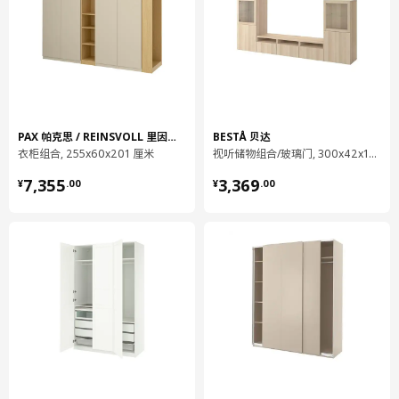
长度
184 厘米
净重
16.59 公斤
容量
52.2 公升
重量
17.82 公斤
宽度
41 厘米
PAX 帕克思 / REINSVOLL 里因斯孚尔
BESTÅ 贝达
包装数量
1
衣柜组合, 255x60x201 厘米
视听储物组合/玻璃门, 300x42x193 厘米
¥ 7355.00
¥ 3369.00
7,355
3,369
¥
.
00
¥
.
00
BESTÅ 贝达
框架
002.474.12
高度
6 厘米
长度
69 厘米
净重
5.76 公斤
容量
16.7 公升
重量
6.03 公斤