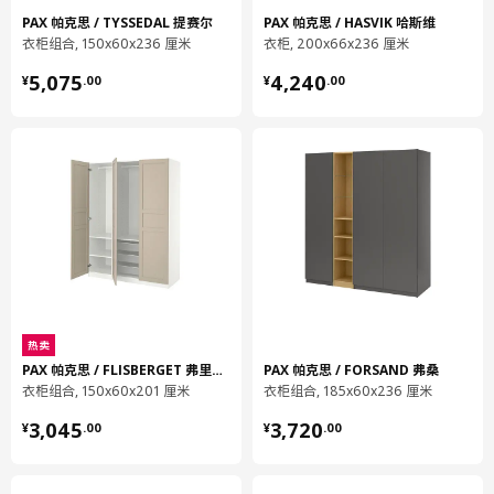
PAX 帕克思 / TYSSEDAL 提赛尔
PAX 帕克思 / HASVIK 哈斯维
宽度
42 厘米
衣柜组合, 150x60x236 厘米
衣柜, 200x66x236 厘米
包装数量
3
¥ 5075.00
¥ 4240.00
5,075
4,240
¥
.
00
¥
.
00
BESTÅ 贝达
框架
102.474.16
高度
6 厘米
长度
69 厘米
净重
6.44 公斤
容量
17.8 公升
热卖
重量
7.18 公斤
PAX 帕克思 / FLISBERGET 弗里伯加
PAX 帕克思 / FORSAND 弗桑
宽度
42 厘米
衣柜组合, 150x60x201 厘米
衣柜组合, 185x60x236 厘米
¥ 3045.00
¥ 3720.00
包装数量
2
3,045
3,720
¥
.
00
¥
.
00
BESTÅ 贝达