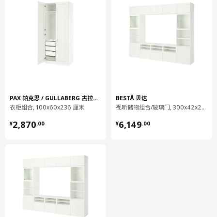
框架
002.483.79
高度
11 厘米
长度
68 厘米
净重
8.42 公斤
容量
30.4 公升
PAX 帕克思 / GULLABERG 古拉贝利
BESTÅ 贝达
重量
9.00 公斤
衣柜组合, 100x60x236 厘米
视听储物组合/玻璃门, 300x42x231 厘米
宽度
41 厘米
¥ 2870.00
¥ 6149.00
2,870
6,149
¥
.
00
¥
.
00
包装数量
1
BESTÅ 贝达
搁板
503.526.84
高度
2 厘米
长度
59 厘米