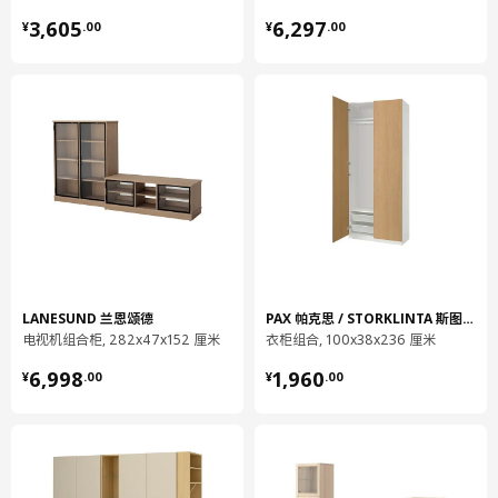
¥ 3605.00
¥ 6297.00
电视最大重量
30 公斤
3,605
6,297
¥
.
00
¥
.
00
包装信息
此商品包含40个包装
BESTÅ 贝达
电视柜
602.948.58
高度
6 厘米
长度
80 厘米
净重
5.83 公斤
LANESUND 兰恩颂德
PAX 帕克思 / STORKLINTA 斯图林塔
电视机组合柜, 282x47x152 厘米
衣柜组合, 100x38x236 厘米
容量
20.1 公升
¥ 6998.00
¥ 1960.00
6,998
1,960
¥
.
00
¥
.
00
重量
6.55 公斤
宽度
40 厘米
包装数量
1
高度
7 厘米