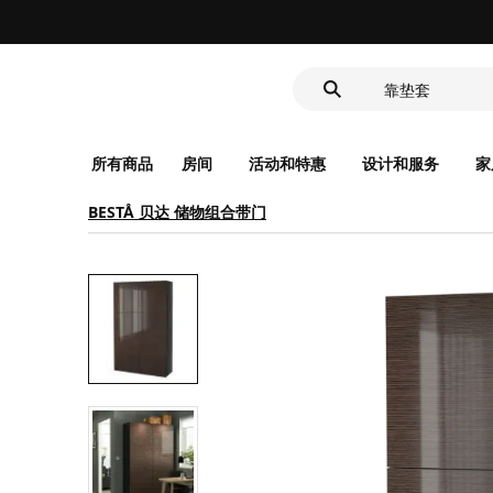
洗脸池
食品盒
靠垫套
洗脸池
食品盒
所有商品
房间
活动和特惠
设计和服务
家
BESTÅ 贝达 储物组合带门