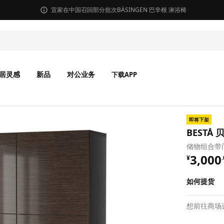
宜家在中国召回部分批次BÄSINGEN 巴辛根 淋浴椅
居灵感
新品
对公业务
下载APP
即将下架
BESTÅ 
储物组合带门
¥ 3000
3,000
¥
.
如何提货
想前往商场