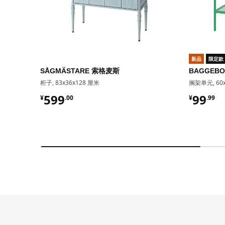
新品
限定款
SÅGMÄSTARE 索格麦斯
BAGGEB
柜子, 83x36x128 厘米
搁架单元, 60x
¥ 599.00
¥ 99.9
599
99
¥
.
00
¥
.
99