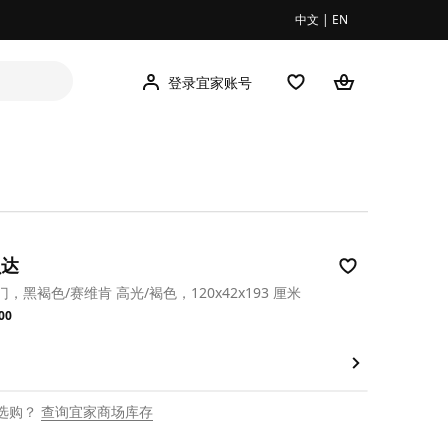
中文
|
EN
登录宜家账号
贝达
，黑褐色/赛维肯 高光/褐色，120x42x193 厘米
.00
00
选购？
查询宜家商场库存