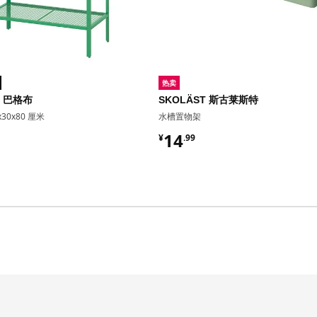
热卖
O 巴格布
SKOLÄST 斯古莱斯特
30x80 厘米
水槽置物架
9
¥ 14.99
14
¥
.
99