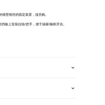
的墙壁相符的固定装置，须另购。
在前挡板上安装拉钮/把手，便于抽屉/橱柜开合。