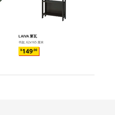
即将下架
LAIVA 莱瓦
GRIMSBU
书架, 62x165 厘米
床架, 150x20
¥ 149.00
¥ 599.
149
599
¥
.
00
¥
.
00
17根弧形板条