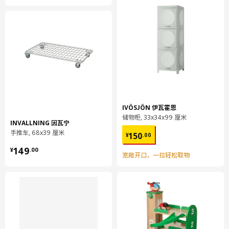
勿干洗
吸尘清洁。
环境和材料
100%聚酯纤维
组装说明和文件
货号
组装手册
IVÖSJÖN 伊瓦霍恩
储物柜, 33x34x99 厘米
货号
相关文件
INVALLNING 因瓦宁
¥ 150.00
手推车, 68x39 厘米
BESTÅ 贝达 抽屉垫
303.075.55
150
¥
.
00
¥ 149.00
149
¥
.
00
宽敞开口，一拉轻松取物