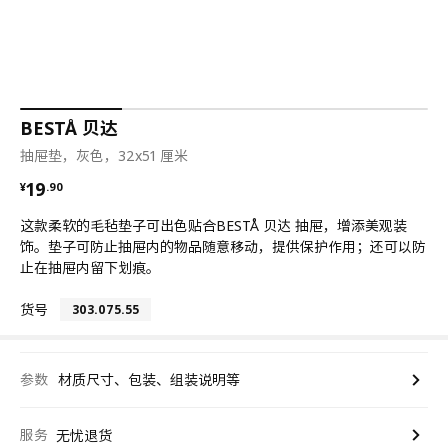
BESTÅ 贝达
抽屉垫，灰色，32x51 厘米
¥ 19.90
19
¥
.
90
这款柔软的毛毡垫子可出色贴合BESTÅ 贝达 抽屉，增添美观装
饰。垫子可防止抽屉内的物品随意移动，提供保护作用；还可以防
止在抽屉内留下划痕。
货号
303.075.55
参数
材质尺寸、包装、组装说明等
服务
无忧退货