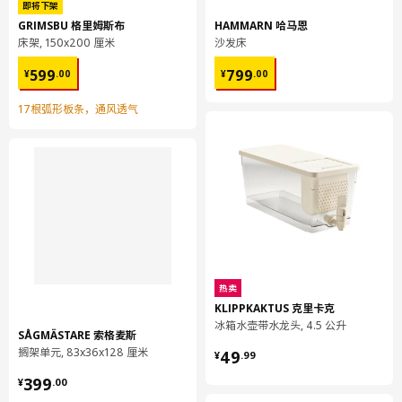
即将下架
GRIMSBU 格里姆斯布
HAMMARN 哈马恩
包装信息
床架, 150x200 厘米
沙发床
包装数量
1
¥ 599.00
¥ 799.00
599
799
¥
.
00
¥
.
00
高度
0 厘米
17根弧形板条，通风透气
长度
51 厘米
净重
0.06 公斤
容量
0.5 公升
重量
0.06 公斤
宽度
32 厘米
保养说明和环境和材料
热卖
保养说明
KLIPPKAKTUS 克里卡克
冰箱水壶带水龙头, 4.5 公升
不能水洗
SÅGMÄSTARE 索格麦斯
¥ 49.99
勿漂白
搁架单元, 83x36x128 厘米
49
¥
.
99
勿滚筒烘干
¥ 399.00
399
¥
.
00
勿熨烫