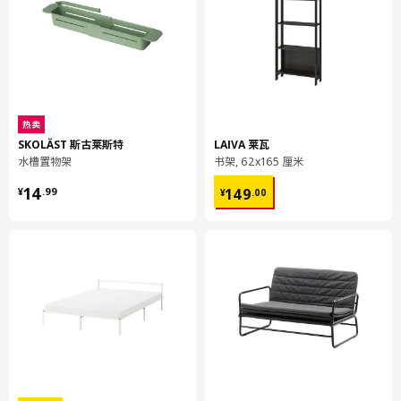
热卖
可为物品提供保护，并保持它们整齐摆放。
SKOLÄST 斯古莱斯特
LAIVA 莱瓦
水槽置物架
书架, 62x165 厘米
产地见包装
¥ 14.99
¥ 149.00
14
149
¥
.
99
¥
.
00
小贴士
适用于 BESTÅ 贝达和 MOSTORP 莫托普 抽屉。
商品尺寸和包装信息
商品尺寸
长度
51 厘米
宽度
32 厘米
面积
0.16 平方米