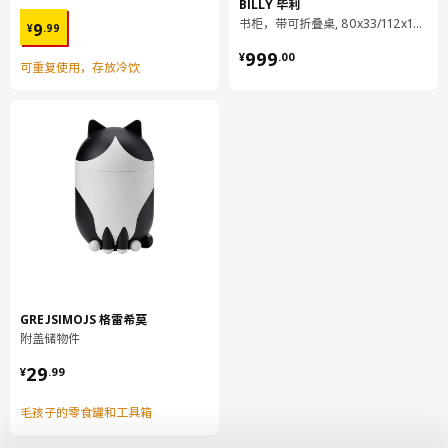
BILLY 毕利
¥ 9.99
书柜，带可折叠桌, 80x33/112x106 厘米
9
¥
.
99
¥ 999.00
999
¥
.
00
可重复使用，存放冷饮
GREJSIMOJS 格雷希莫
附盖储物件
¥ 29.99
29
¥
.
99
毛孩子的零食罐和工具箱