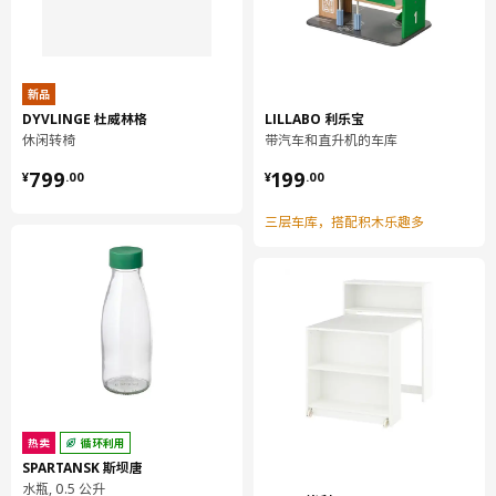
新品
DYVLINGE 杜威林格
LILLABO 利乐宝
休闲转椅
带汽车和直升机的车库
¥ 799.00
¥ 199.00
799
199
¥
.
00
¥
.
00
三层车库，搭配积木乐趣多
热卖
循环利用
SPARTANSK 斯坝唐
水瓶, 0.5 公升