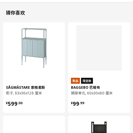
猜你喜欢
新品
限定款
SÅGMÄSTARE 索格麦斯
BAGGEBO 巴格布
柜子, 83x36x128 厘米
搁架单元, 60x30x80 厘米
¥ 599.00
¥ 99.99
599
99
¥
.
00
¥
.
99