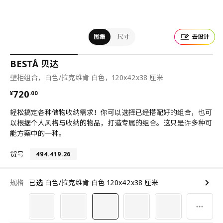
图集
尺寸
去设计
BESTÅ 贝达
壁柜组合，白色/拉克维肯 白色，120x42x38 厘米
¥ 720.00
720
¥
.
00
轻松搞定各种储物收纳需求！你可以选择已经搭配好的组合，也可
以根据个人风格与收纳的物品，打造专属的组合。这只是许多种可
能方案中的一种。
货号
494.419.26
规格
已选 白色/拉克维肯 白色 120x42x38 厘米