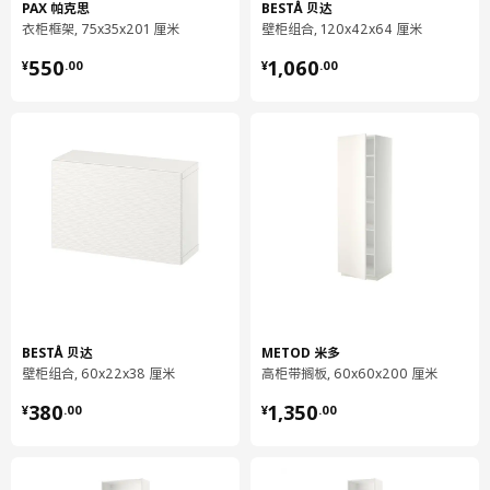
PAX 帕克思
BESTÅ 贝达
504.883.19
衣柜框架, 75x35x201 厘米
壁柜组合, 120x42x64 厘米
高度
2 厘米
¥ 550.00
¥ 1060.00
550
1,060
¥
.
00
¥
.
00
长度
60 厘米
净重
0.55 公斤
容量
1.0 公升
重量
0.64 公斤
宽度
7 厘米
包装数量
2
保养说明和环境和材料
BESTÅ 贝达
METOD 米多
保养说明
壁柜组合, 60x22x38 厘米
高柜带搁板, 60x60x200 厘米
用湿布块擦净
¥ 380.00
¥ 1350.00
380
1,350
¥
.
00
¥
.
00
用干净布块擦干
定期检查所有组装配件是否紧固，如有必要，重新进行加固。