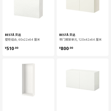
包装数量
2
BESTÅ 贝达
阻尼/推进合叶
602.612.59
BESTÅ 贝达
BESTÅ 贝达
壁柜组合, 60x22x64 厘米
带门搁架单元, 120x42x64 厘米
高度
3 厘米
¥ 510.00
¥ 800.00
长度
25 厘米
510
800
¥
.
00
¥
.
00
净重
0.25 公斤
容量
1.3 公升
重量
0.26 公斤
宽度
20 厘米
包装数量
2
BESTÅ 贝达
挂条