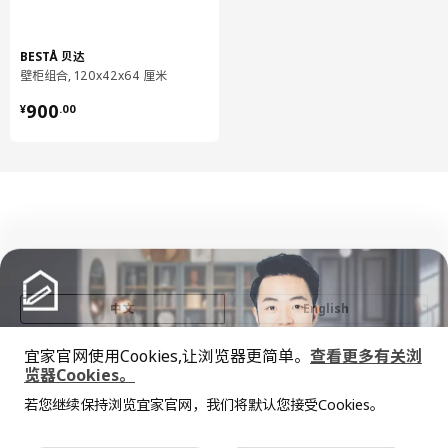
组装说明和文件
货号
组装手册
BESTÅ 贝达
壁柜组合, 120x42x64 厘米
BESTÅ 贝达 框架
302.458.45
¥ 900.00
900
¥
.
00
BESTÅ 贝达 阻尼/推进合叶
602.612.59
BESTÅ 贝达 挂条
504.883.19
货号
相关文件
BESTÅ 贝达 框架
302.458.45
BESTÅ 贝达 框架
302.458.45
LAXVIKEN 拉克维肯 门/抽屉前板
605.030.41
中文
English
BESTÅ 贝达 挂条
504.883.19
宜家官网使用Cookies,让浏览器更简单。
查看更多有关浏
© Inter IKEA Systems B.V. 1999-2026
览器Cookies。
隐私政策
缺陷披露政策
使用条款
全屋设计服务
若您继续保持浏览宜家官网，我们将默认您接受Cookies。
上海工商
沪公网安备 31010402001069号
价格透明，设计专业，现货供应
抱歉，该商品在所选地区暂时缺货。
相似推荐
沪ICP 备17055232 号
宜家AI购物助手算法 网信算备310104755117001240013号