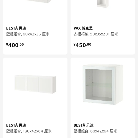
BESTÅ 贝达
PAX 帕克思
壁柜组合, 60x42x38 厘米
衣柜框架, 50x35x201 厘米
¥ 400.00
¥ 450.00
宽度
120 厘米
400
450
¥
.
00
¥
.
00
深度
42 厘米
高度
38 厘米
包装信息
此商品包含7个包装
BESTÅ 贝达
框架
302.458.45
高度
11 厘米
BESTÅ 贝达
BESTÅ 贝达
壁柜组合, 180x42x64 厘米
壁柜组合, 60x42x64 厘米
长度
129 厘米