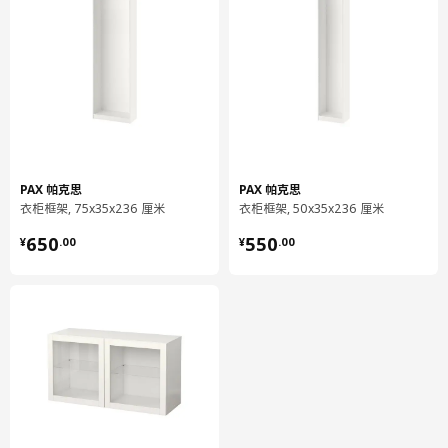
环境和材料
框架
顶板/ 底板/ 侧板:
蜂窝纸芯刨花板和纤维板（100%再生纸）, 纸制贴膜, 塑料封边
框架
背板:
纤维板, 纸制贴膜, 塑料贴膜
门/抽屉前板
PAX 帕克思
PAX 帕克思
刨花板, 塑料贴膜, 塑料贴膜, 塑料封边
衣柜框架, 75x35x236 厘米
衣柜框架, 50x35x236 厘米
¥ 650.00
¥ 550.00
阻尼/推进合叶
650
550
¥
.
00
¥
.
00
金属质部分:
钢, 镀镍
阻尼/推进合叶
塑料件:
乙缩醛
挂条
镀锌钢