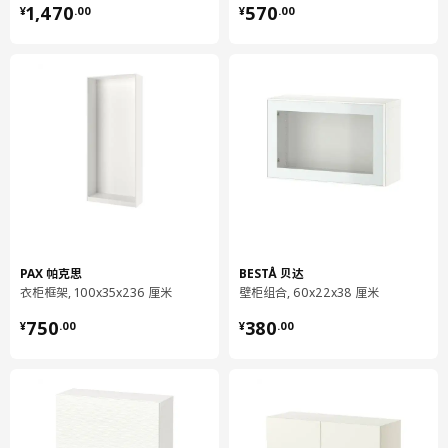
¥ 1470.00
¥ 570.00
净重
12.38 公斤
1,470
570
¥
.
00
¥
.
00
容量
55.6 公升
重量
13.50 公斤
宽度
41 厘米
包装数量
1
LAXVIKEN 拉克维肯
门/抽屉前板
605.030.41
PAX 帕克思
BESTÅ 贝达
高度
2 厘米
衣柜框架, 100x35x236 厘米
壁柜组合, 60x22x38 厘米
长度
69 厘米
¥ 750.00
¥ 380.00
750
380
¥
.
00
¥
.
00
净重
2.84 公斤
容量
5.6 公升
重量
3.14 公斤
宽度
39 厘米