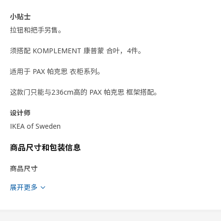
小贴士
拉钮和把手另售。
须搭配 KOMPLEMENT 康普蒙 合叶，4件。
适用于 PAX 帕克思 衣柜系列。
这款门只能与236cm高的 PAX 帕克思 框架搭配。
设计师
IKEA of Sweden
商品尺寸和包装信息
商品尺寸
宽度
49.5 厘米
展开更多
高度
229.4 厘米
框架，高
236.4 厘米