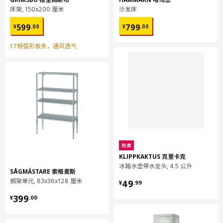
床架, 150x200 厘米
沙发床
¥ 599.00
¥ 799.00
599
799
¥
.
00
¥
.
00
17根弧形板条，通风透气
热卖
KLIPPKAKTUS 克里卡克
冰箱水壶带水龙头, 4.5 公升
SÅGMÄSTARE 索格麦斯
¥ 49.99
搁架单元, 83x36x128 厘米
49
¥
.
99
¥ 399.00
399
¥
.
00