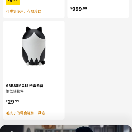
9
¥ 999.00
999
¥
.
00
可重复使用，存放冷饮
GREJSIMOJS 格雷希莫
附盖储物件
¥ 29.99
29
¥
.
99
毛孩子的零食罐和工具箱