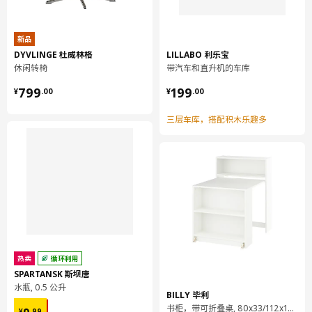
新品
DYVLINGE 杜威林格
LILLABO 利乐宝
休闲转椅
带汽车和直升机的车库
¥ 799.00
¥ 199.00
799
199
¥
.
00
¥
.
00
三层车库，搭配积木乐趣多
热卖
循环利用
SPARTANSK 斯坝唐
水瓶, 0.5 公升
BILLY 毕利
¥ 9.99
书柜，带可折叠桌, 80x33/112x106 厘米
¥
.
99