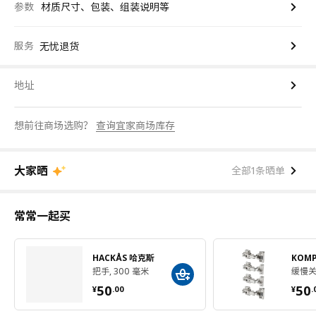
参数
材质尺寸、包装、组装说明等
服务
无忧退货
地址
想前往商场选购？
查询宜家商场库存
大家晒
全部1条晒单
常常一起买
HACKÅS 哈克斯
KOM
把手, 300 毫米
缓慢
¥ 50.00
¥ 
50
50
¥
.
00
¥
.