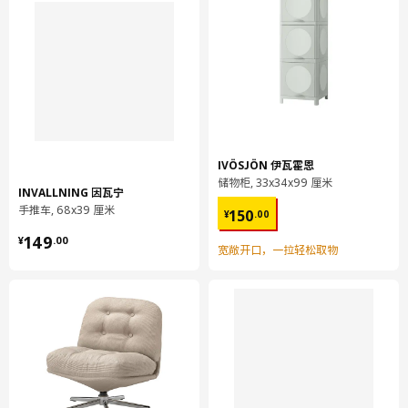
IVÖSJÖN 伊瓦霍恩
储物柜, 33x34x99 厘米
INVALLNING 因瓦宁
¥ 150.00
手推车, 68x39 厘米
150
¥
.
00
¥ 149.00
149
¥
.
00
宽敞开口，一拉轻松取物