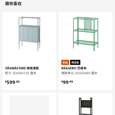
厚度
1.9 厘米
猜你喜欢
包装信息
包装数量
1
高度
2 厘米
长度
236 厘米
净重
9.16 公斤
容量
27.3 公升
重量
10.22 公斤
新品
限定款
宽度
50 厘米
SÅGMÄSTARE 索格麦斯
BAGGEBO 巴格布
柜子, 83x36x128 厘米
搁架单元, 60x30x80 厘米
保养说明和环境和材料
¥ 599.00
¥ 99.99
599
99
¥
.
00
¥
.
99
保养说明
用布块沾中性清洁剂充分擦洗
用干净布块擦干
环境和材料