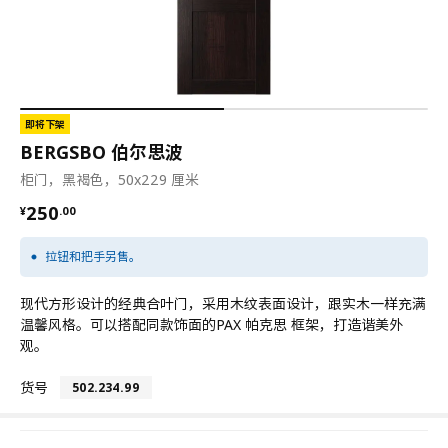
即将下架
BERGSBO 伯尔思波
柜门，黑褐色，50x229 厘米
¥ 250.00
250
¥
.
00
拉钮和把手另售。
现代方形设计的经典合叶门，采用木纹表面设计，跟实木一样充满
温馨风格。可以搭配同款饰面的PAX 帕克思 框架，打造谐美外
观。
货号
502.234.99