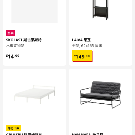
门框架:
纤维板, 塑料封边, 纸制贴膜
门板:
纤维板, 纸制贴膜
热卖
SKOLÄST 斯古莱斯特
LAIVA 莱瓦
水槽置物架
书架, 62x165 厘米
¥ 14.99
¥ 149.00
14
149
¥
.
99
¥
.
00
即将下架
GRIMSBU 格里姆斯布
HAMMARN 哈马恩