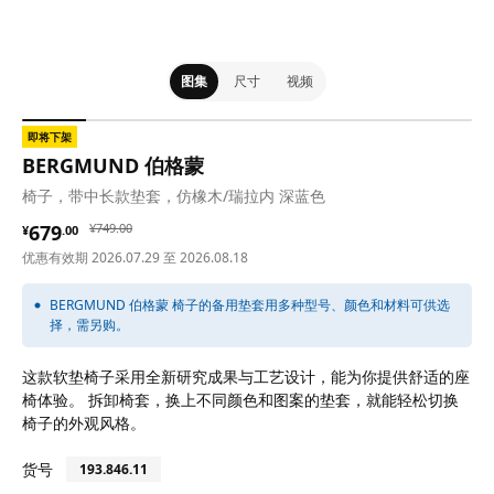
图集
尺寸
视频
即将下架
BERGMUND 伯格蒙
椅子，带中长款垫套，仿橡木/瑞拉内 深蓝色
¥ 679.00
¥ 749.00
679
¥
749
.
00
¥
.
00
优惠有效期 2026.07.29 至 2026.08.18
BERGMUND 伯格蒙 椅子的备用垫套用多种型号、颜色和材料可供选
择，需另购。
这款软垫椅子采用全新研究成果与工艺设计，能为你提供舒适的座
椅体验。 拆卸椅套，换上不同颜色和图案的垫套，就能轻松切换
椅子的外观风格。
货号
193.846.11