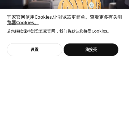
商品尺寸和包装信息
宜家官网使用Cookies,让浏览器更简单。
查看更多有关浏
商品尺寸
览器Cookies。
全屋设计服务
若您继续保持浏览宜家官网，我们将默认您接受Cookies。
价格透明，设计专业，现货供应
经检测，符合
110 公斤
抱歉，该商品在所选地区暂时缺货。
相似推荐
即将下架
热卖
宽度
52 厘米
BERGMUND 伯格蒙
VIHALS 维哈斯
加入购物袋
立即购买
设置
我接受
不，谢谢
立即预约
深度
59 厘米
椅子
椅子
客服
收藏
¥ 649.00
649
高度
96 厘米
¥ 249.00
¥
.
00
249
¥
.
00
¥ 699.00
¥
699
.
00
座宽
52 厘米
座深
41 厘米
座高
51 厘米
包装信息
此商品包含2个包装
BERGMUND 伯格蒙
椅架