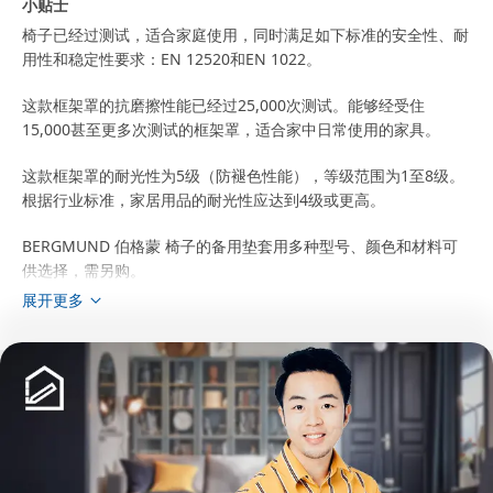
小贴士
椅子已经过测试，适合家庭使用，同时满足如下标准的安全性、耐
用性和稳定性要求：EN 12520和EN 1022。
这款框架罩的抗磨擦性能已经过25,000次测试。能够经受住
15,000甚至更多次测试的框架罩，适合家中日常使用的家具。
这款框架罩的耐光性为5级（防褪色性能），等级范围为1至8级。
根据行业标准，家居用品的耐光性应达到4级或更高。
BERGMUND 伯格蒙 椅子的备用垫套用多种型号、颜色和材料可
供选择，需另购。
展开更多
可搭配TRIXIG 缇克西 自粘式地板保护垫（须另购），防止光滑的
地板表面产生刮痕。
仅限在室内使用。
猜你喜欢
如果所在社区允许，可分类进行回收利用或能源回收。
可拆卸清洗的垫套。