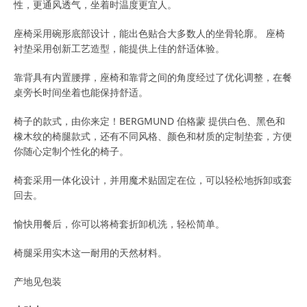
性，更通风透气，坐着时温度更宜人。
座椅采用碗形底部设计，能出色贴合大多数人的坐骨轮廓。 座椅
衬垫采用创新工艺造型，能提供上佳的舒适体验。
靠背具有内置腰撑，座椅和靠背之间的角度经过了优化调整，在餐
桌旁长时间坐着也能保持舒适。
椅子的款式，由你来定！BERGMUND 伯格蒙 提供白色、黑色和
橡木纹的椅腿款式，还有不同风格、颜色和材质的定制垫套，方便
你随心定制个性化的椅子。
椅套采用一体化设计，并用魔术贴固定在位，可以轻松地拆卸或套
回去。
愉快用餐后，你可以将椅套折卸机洗，轻松简单。
椅腿采用实木这一耐用的天然材料。
产地见包装