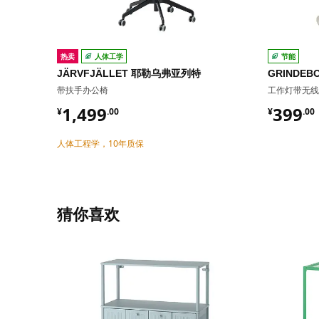
热卖
人体工学
节能
JÄRVFJÄLLET 耶勒乌弗亚列特
GRINDE
带扶手办公椅
工作灯带无线
¥ 1499.00
¥ 399.
1,499
399
¥
.
00
¥
.
00
人体工程学，10年质保
猜你喜欢