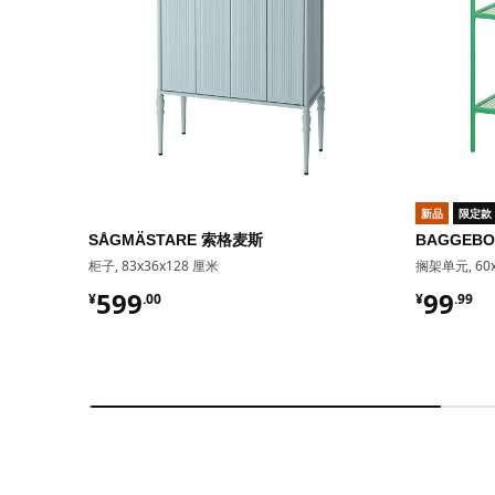
新品
限定款
SÅGMÄSTARE 索格麦斯
BAGGEB
柜子, 83x36x128 厘米
搁架单元, 60x
¥ 599.00
¥ 99.9
599
99
¥
.
00
¥
.
99