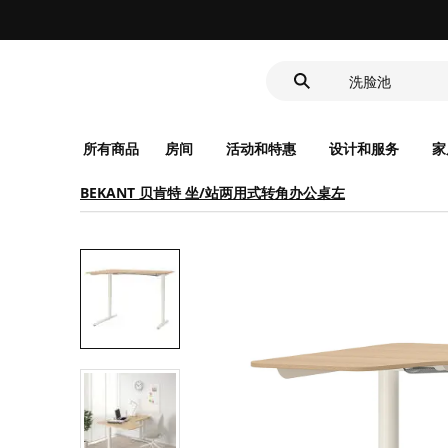
靠垫套
洗脸池
食品盒
所有商品
房间
活动和特惠
设计和服务
家
BEKANT 贝肯特 坐/站两用式转角办公桌左