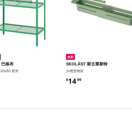
热卖
O 巴格布
SKOLÄST 斯古莱斯特
30x80 厘米
水槽置物架
9
¥ 14.99
14
¥
.
99