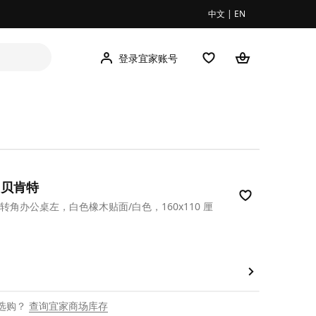
中文
|
EN
登录宜家账号
T 贝肯特
转角办公桌左，白色橡木贴面/白色，160x110 厘
00
选购？
查询宜家商场库存