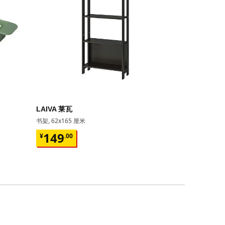
即将下架
LAIVA 莱瓦
GRIMSBU
书架, 62x165 厘米
床架, 150x20
¥ 149.00
¥ 599.
149
599
¥
.
00
¥
.
00
17根弧形板条