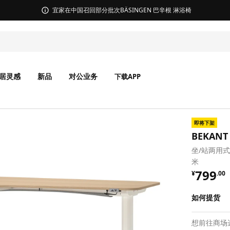
无锡商场发票事宜沟通
居灵感
新品
对公业务
下载APP
即将下架
BEKAN
坐/站两用式
米
¥ 799.
799
¥
.
00
如何提货
想前往商场