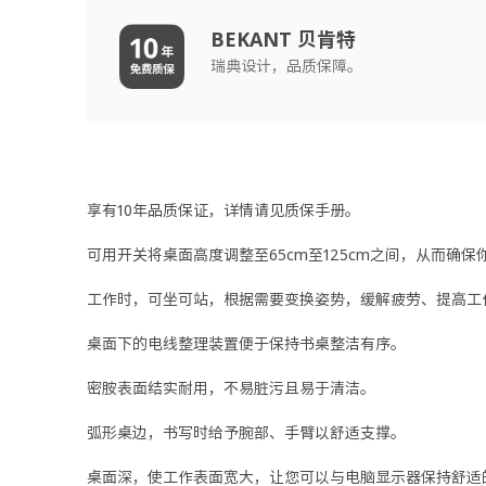
BEKANT 贝肯特
瑞典设计，品质保障。
享有10年品质保证，详情请见质保手册。
可用开关将桌面高度调整至65cm至125cm之间，从而确
工作时，可坐可站，根据需要变换姿势，缓解疲劳、提高工
桌面下的电线整理装置便于保持书桌整洁有序。
密胺表面结实耐用，不易脏污且易于清洁。
弧形桌边，书写时给予腕部、手臂以舒适支撑。
桌面深，使工作表面宽大，让您可以与电脑显示器保持舒适