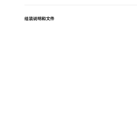
组装说明和文件
设计师理念
加入宜家俱乐部
加入会员，享受专属折扣。更多个性化家