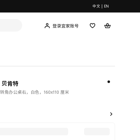
中文
|
EN
登录宜家账号
T 贝肯特
转角办公桌右，白色，160x110 厘米
00