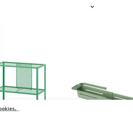
kies。