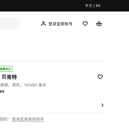
中文
|
EN
登录宜家账号
健康办公
T 贝肯特
桌脚，黑色，160x80 厘米
.00
00
选购？
查询宜家商场库存