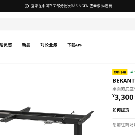
无锡商场发票事宜沟通
居灵感
新品
对公业务
下载APP
即将下架
BEKAN
桌面的底座/
¥ 3300
3,300
¥
.
如何提货
想前往商场