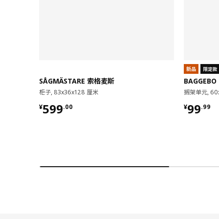
新品
限定款
SÅGMÄSTARE 索格麦斯
BAGGEBO
柜子, 83x36x128 厘米
搁架单元, 60
¥ 599.00
¥ 99.9
599
99
¥
.
00
¥
.
99