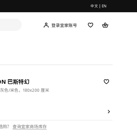
中文
|
EN
登录宜家账号
JÖN 巴斯特幻
色/米色，180x200 厘米
9
选购？
查询宜家商场库存