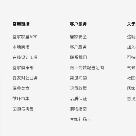
常用链接
客户服务
关于
宜家家居APP
居家安全
这就
本地商场
客户服务
加入
在线设计工具
联系我们
可持
宜家俱乐部
网上商城配送范围
气候
宜家对公业务
常见问题
社区
瑞典美食
退货政策
居家
循环市集
品质保证
意见
回购与再售
购物指南
宜家礼品卡