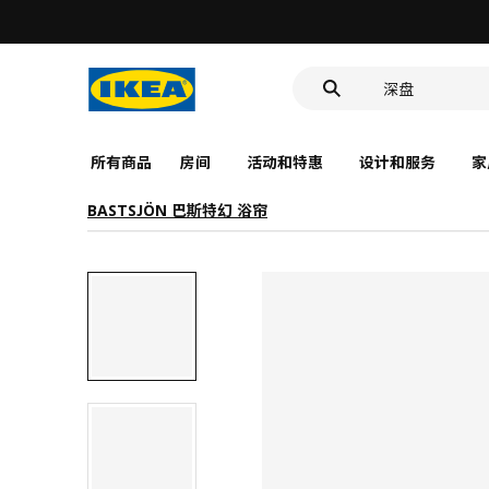
食品盒
靠垫套
深盘
食品盒
所有商品
房间
活动和特惠
设计和服务
家
BASTSJÖN 巴斯特幻 浴帘