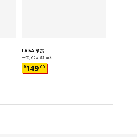
即将下架
LAIVA 莱瓦
GRIMSBU
书架, 62x165 厘米
床架, 150x20
¥ 149.00
¥ 599.
149
599
¥
.
00
¥
.
00
17根弧形板条