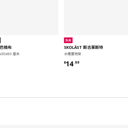
热卖
 巴格布
SKOLÄST 斯古莱斯特
x30x80 厘米
水槽置物架
9
¥ 14.99
14
¥
.
99