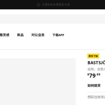
无锡商场发票事宜沟通
居灵感
新品
对公业务
下载APP
即将下架
BASTS
浴帘，白色/灰
¥ 79.9
79
¥
.
99
如何提货
想前往商场