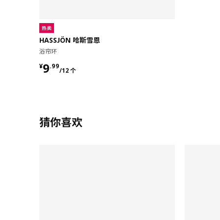
热卖
HASSJÖN 哈斯雪恩
浴帘环
¥ 9.99/12 个
9
¥
.
99
/12 个
猜你喜欢