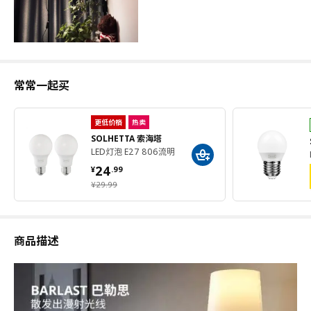
常常一起买
更低价格
热卖
SOLHETTA 索海塔
LED灯泡 E27 806流明
¥ 24.99
24
¥
.
99
¥ 29.99
¥
29
.
99
商品描述