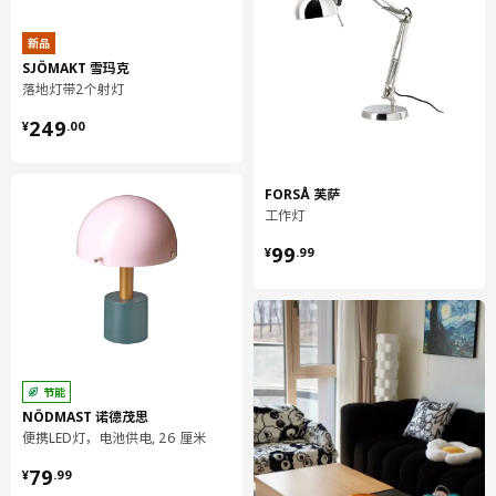
灯泡须另购。宜家建议使用LED球形灯泡E27，乳白色。
新品
SJÖMAKT 雪玛克
可能需要进行特殊的废物处理。 请联系当地政府了解更多信息。
落地灯带2个射灯
¥ 249.00
设计师
249
¥
.
00
Ola Wihlborg
FORSÅ 芙萨
商品尺寸和包装信息
工作灯
¥ 99.99
商品尺寸
99
¥
.
99
最大瓦数
13 瓦特
高度
150 厘米
底座直径
34 厘米
灯罩直径
30 厘米
节能
线长
100 厘米
NÖDMAST 诺德茂思
便携LED灯，电池供电, 26 厘米
包装信息
¥ 79.99
79
¥
.
99
包装数量
1