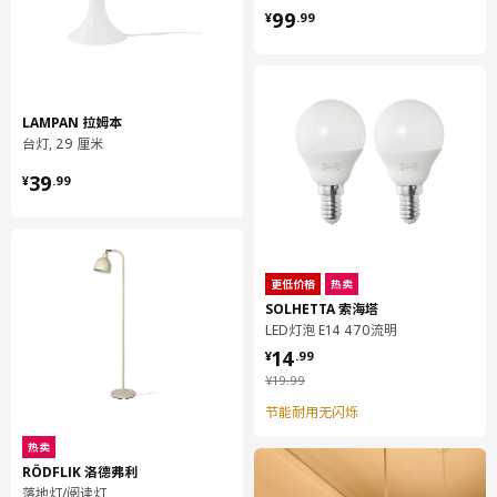
¥ 99.99
99
¥
.
99
聚丙烯塑料
组装说明和文件
货号
组装手册
LAMPAN 拉姆本
台灯, 29 厘米
BARLAST 巴勒思 落地灯
304.378.06
¥ 39.99
39
¥
.
99
设计师理念
BARLAST 巴勒思 为何能装入这么小的包装？其实这不难理解。一
部分原因在于它的十字形灯座可以分开，而且灯罩能够卷起，形成
更低价格
热卖
管状。包装占据空间小，运输效率更高，成本和价格更低。购买后
SOLHETTA 索海塔
带回家也更容易，可以让你的家立即充满均匀优美的光线。
LED灯泡 E14 470流明
¥ 14.99
14
¥
.
99
¥ 19.99
¥
19
.
99
节能耐用无闪烁
热卖
RÖDFLIK 洛德弗利
落地灯/阅读灯