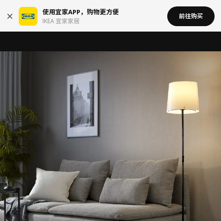
使用宜家APP，购物更方便
前往购买
IKEA 宜家家居
宜家在中国召回部分批次BÄSINGEN 巴辛根 淋浴椅