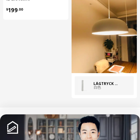
¥ 199.00
199
¥
.
00
LÅGTRYCK 罗格特瑞
白色