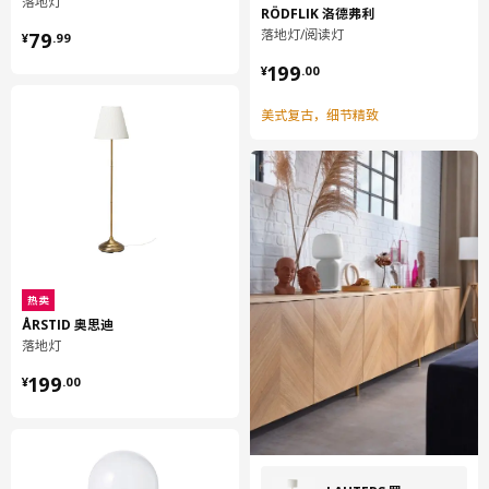
落地灯
RÖDFLIK 洛德弗利
¥ 79.99
落地灯/阅读灯
79
¥
.
99
¥ 199.00
199
¥
.
00
美式复古，细节精致
热卖
ÅRSTID 奥思迪
落地灯
¥ 199.00
199
¥
.
00