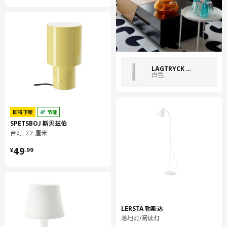
高度
7 厘米
长度
36 厘米
净重
1.12 公斤
容量
2.1 公升
LÅGTRYCK 罗格特瑞
重量
1.23 公斤
白色
宽度
8 厘米
保养说明和环境和材料
即将下架
节能
SPETSBOJ 斯贝兹伯
保养说明
台灯, 22 厘米
¥ 49.99
必要的话，用软布蘸水和中性洗涤剂或皂液擦拭干净。
49
¥
.
99
用干净布块擦干
环境和材料
底座/ 架杆:
LERSTA 勒斯达
钢, 粉末涂层
落地灯/阅读灯
灯罩: