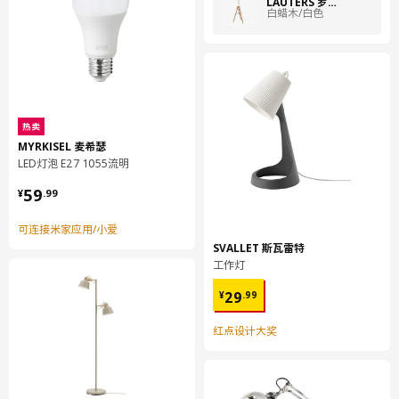
LAUTERS 罗塔什
白蜡木/白色
热卖
MYRKISEL 麦希瑟
LED灯泡 E27 1055流明
¥ 59.99
59
¥
.
99
可连接米家应用/小爱
SVALLET 斯瓦雷特
工作灯
散发出漫射光线，适合将明亮灯光投射到更大的房间区域。
¥ 29.99
29
¥
.
99
灯罩使光线保持柔和，不刺眼。
红点设计大奖
产地见包装
小贴士