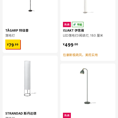
热卖
节能
TÅGARP 特佳普
ISJAKT 伊思雅
落地灯
LED落地灯/阅读灯, 180 厘米
¥ 79.99
¥ 499.00
499
79
¥
.
00
¥
.
99
包豪斯极简风，美观实用
STRANDAD 斯丹达德
热卖