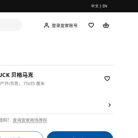
中文
|
EN
登录宜家账号
UCK 贝格马克
户外/灰色，71x35 厘米
9
选购？
查询宜家商场库存