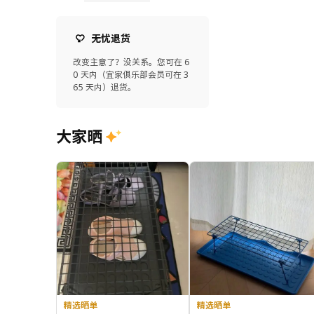
无忧退货
改变主意了？没关系。您可在 6
0 天内（宜家俱乐部会员可在 3
65 天内）退货。
大家晒
精选晒单
精选晒单