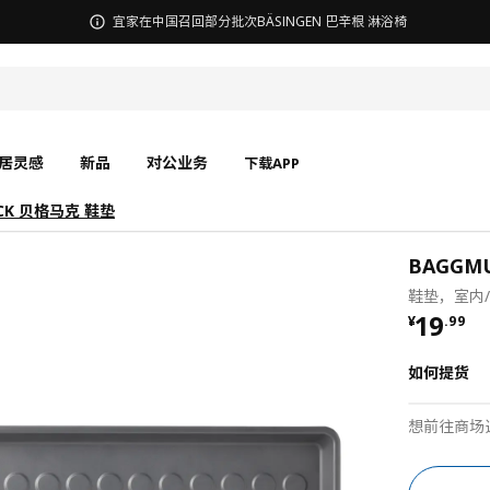
无锡商场发票事宜沟通
居灵感
新品
对公业务
下载APP
CK 贝格马克 鞋垫
BAGGM
鞋垫，室内/
¥ 19.9
19
¥
.
99
如何提货
想前往商场