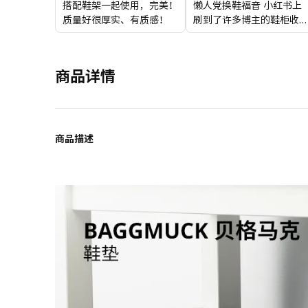
搭配鞋架一起使用，完美！
懒人党换鞋福音 小红书上
质量好很厚实、有质感！
刷到了许多博主的鞋柜收
巧思，抄作业diy了一个简
单低成本的鞋柜收纳 只需
要宜家的贝格马克鞋垫➕滚
商品详情
珠滑轮，就得到了对手残
极其友好的鞋柜下收
纳！！！ 以后换鞋再也不
用弯腰就能推进拖出 好移
动，无死角，好清洁🧹
商品描述