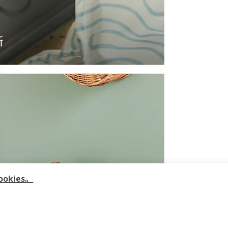
kies。