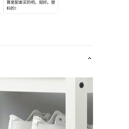
算是配套买的吧。挺好。塑
纳
料的！
党