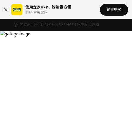
使用宜家APP，购物更方便
前往购买
IKEA 宜家家居
宜家在中国召回部分批次BÄSINGEN 巴辛根 淋浴椅