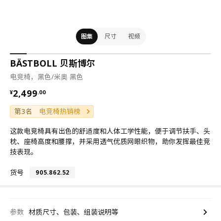
图集
尺寸
视频
BÄSTBOLL 贝斯博尔
电竞椅，黑色/米奥 黑色
¥ 2499.00
2,499
¥
.
00
第3名
电竞椅热销榜
这款电竞椅具有出色的舒适度和人体工学性能，便于调节扶手、头
枕、座椅高度和腰撑，并采用透气优质网眼织物，助你发挥最佳竞
技表现。
货号
905.862.52
参数
材质尺寸、包装、组装说明等