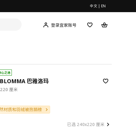
中文
|
EN
登录宜家账号
安心之选
RBLOMMA 巴雅洛玛
220 厘米
00
然材质和羽绒被热销榜
已选 240x220 厘米