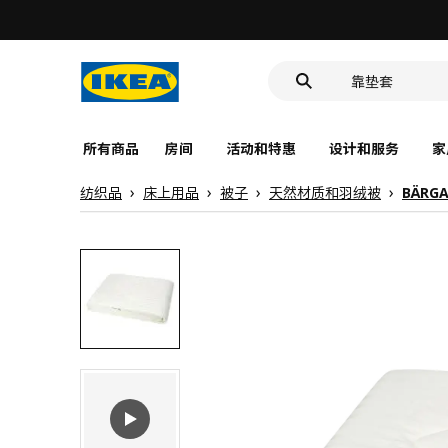
洗脸池
食品盒
靠垫套
洗脸池
食品盒
所有商品
房间
活动和特惠
设计和服务
家
纺织品
床上用品
被子
天然材质和羽绒被
BÄRG