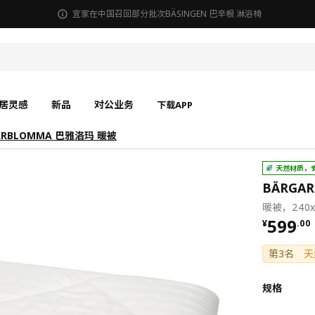
宜家在中国召回部分批次BÄSINGEN 巴辛根 淋浴椅
居灵感
新品
对公业务
下载APP
ARBLOMMA 巴雅洛玛 暖被
天然材质，
BÄRGA
暖被，240x
¥ 599.
599
¥
.
00
第3名
天
规格