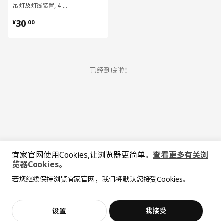
吊灯及灯线装置, 4 米
¥ 30.00
30
¥
.
00
已经到底啦！
宜家官网使用Cookies,让浏览器更简单。
查看更多有关浏
中文
English
览器Cookies。
若您继续保持浏览宜家官网，我们将默认您接受Cookies。
© Inter IKEA Systems B.V. 1999-2026
隐私政策
缺陷披露政策
使用条款
上海工商
沪公网安备 31010402001069号
设置
我接受
沪ICP 备17055232 号