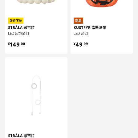
即将下架
新品
STRÅLA 思吉拉
KUSTFYR 库斯法尔
LED装饰吊灯
LED 吊灯
¥ 149.00
¥ 49.99
149
49
¥
.
00
¥
.
99
对比
STRÅLA 思吉拉