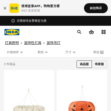
使用宜家APP，购物更方便
前往购买
IKEA 宜家家居
无锡商场发票事宜沟通
灯具照明
装饰性灯具
装饰吊灯
价格排序
颜色
尺寸
筛选
3 件商品
商品图
场景图
对比
对比