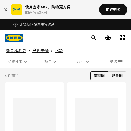
使用宜家APP，购物更方便
前往购买
IKEA 宜家家居
无锡商场发票事宜沟通
餐具和厨具
户外野餐
包袋
价格排序
颜色
尺寸
筛选
4 件商品
商品图
场景图
对比
对比