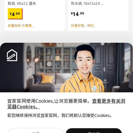
鞋袋, 48x22 厘米
防水袋, 16x12x24 厘米/2.5 公升
¥ 4.99
¥ 14.99
14
4
¥
.
99
¥
.
99
折叠收纳 方便携带
好看好用，网红防水袋
已经到底啦！
宜家官网使用Cookies,让浏览器更简单。
查看更多有关浏
中文
English
览器Cookies。
全屋设计服务
若您继续保持浏览宜家官网，我们将默认您接受Cookies。
价格透明，设计专业，现货供应
© Inter IKEA Systems B.V. 1999-2026
隐私政策
缺陷披露政策
使用条款
上海工商
沪公网安备 31010402001069号