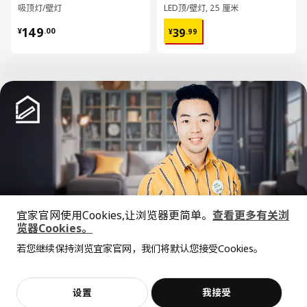
吸顶灯/壁灯
LED顶/壁灯, 25 厘米
¥ 149.00
¥ 39.99
149
39
¥
.
00
¥
.
99
已经到底啦！
宜家官网使用Cookies,让浏览器更简单。
查看更多有关浏
中文
English
览器Cookies。
全屋设计服务
若您继续保持浏览宜家官网，我们将默认您接受Cookies。
价格透明，设计专业，现货供应
© Inter IKEA Systems B.V. 1999-2026
隐私政策
缺陷披露政策
使用条款
上海工商
沪公网安备 31010402001069号
设置
我接受
不，谢谢
立即预约
沪ICP 备17055232 号