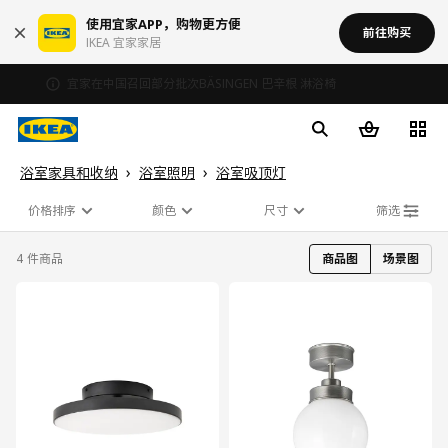
使用宜家APP，购物更方便
前往购买
IKEA 宜家家居
宜家在中国召回部分批次BÄSINGEN 巴辛根 淋浴椅
浴室家具和收纳
浴室照明
浴室吸顶灯
价格排序
颜色
尺寸
筛选
4 件商品
商品图
场景图
对比
对比