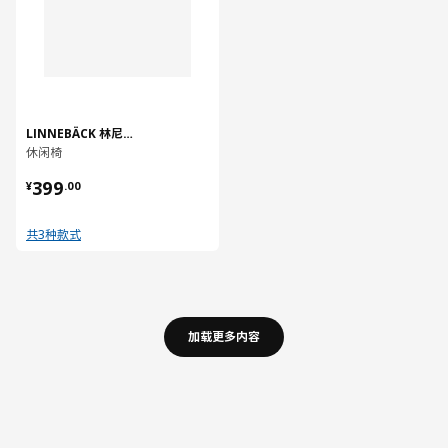
LINNEBÄCK 林尼贝克
休闲椅
¥ 399.00
399
¥
.
00
共3种款式
加载更多内容