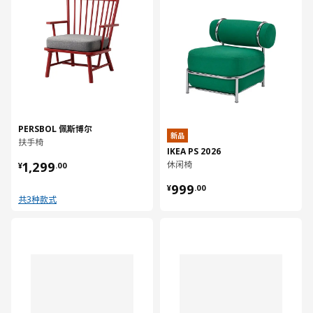
PERSBOL 佩斯博尔
新品
扶手椅
IKEA PS 2026
¥ 1299.00
1,299
休闲椅
¥
.
00
¥ 999.00
999
¥
.
00
共3种款式
对比
对比