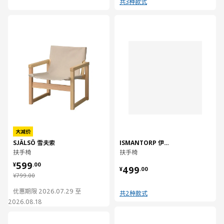
共3种款式
对比
对比
大减价
SJÄLSÖ 雪夫索
ISMANTORP 伊斯曼托
扶手椅
扶手椅
¥ 599.00
599
¥ 499.00
¥
.
00
499
¥
.
00
¥ 799.00
¥
799
.
00
优惠期限 2026.07.29 至
共2种款式
2026.08.18
对比
对比