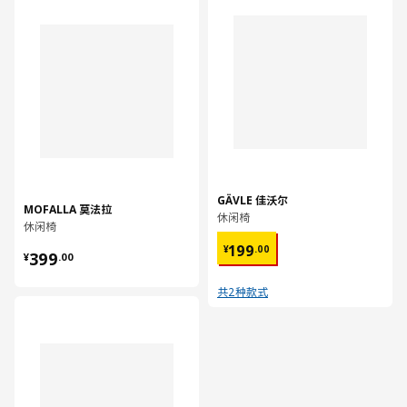
GÄVLE 佳沃尔
MOFALLA 莫法拉
休闲椅
休闲椅
¥ 199.00
¥ 399.00
199
¥
.
00
399
¥
.
00
共2种款式
对比