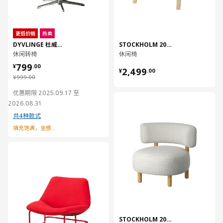
更低价格
热卖
DYVLINGE 杜威林格
STOCKHOLM 2025 斯德哥尔摩 2025
休闲转椅
休闲椅
¥ 799.00
799
¥ 2499.00
¥
.
00
2,499
¥
.
00
¥ 999.00
¥
999
.
00
优惠期限 2025.09.17 至
对比
2026.08.31
共4种款式
填充饱满，坐感舒适
对比
STOCKHOLM 2025 斯德哥尔摩 2025