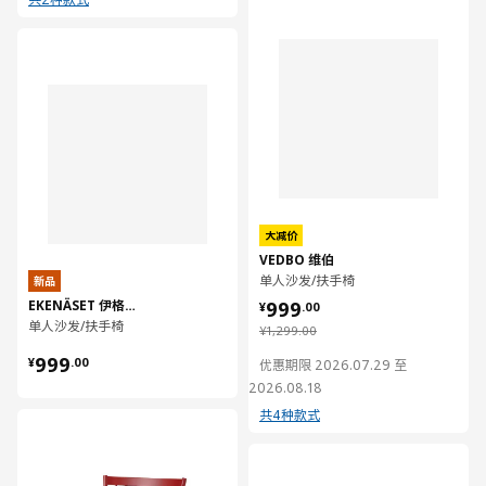
对比
大减价
VEDBO 维伯
单人沙发/扶手椅
新品
¥ 999.00
EKENÄSET 伊格塞特
999
¥
.
00
单人沙发/扶手椅
¥ 1299.00
¥
1,299
.
00
¥ 999.00
999
¥
.
00
优惠期限 2026.07.29 至
2026.08.18
共4种款式
对比
对比