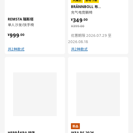
大减价
即将下架
BRÄNNBOLL 布朗伯
充气电竞躺椅
¥ 349.00
REMSTA 瑞斯塔
349
¥
.
00
单人沙发/扶手椅
¥ 399.00
¥
399
.
00
¥ 999.00
999
¥
.
00
优惠期限 2026.07.29 至
2026.08.18
共2种款式
共2种款式
对比
对比
新品
HERRÅKRA 赫洛克拉
IKEA PS 2026