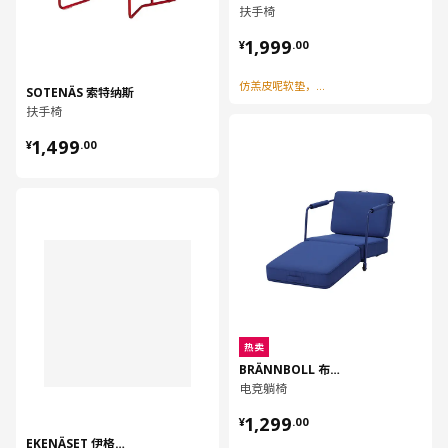
扶手椅
¥ 1999.00
1,999
¥
.
00
仿羔皮呢软垫，外观时尚
SOTENÄS 索特纳斯
扶手椅
对比
¥ 1499.00
1,499
¥
.
00
对比
热卖
BRÄNNBOLL 布朗伯
电竞躺椅
¥ 1299.00
1,299
¥
.
00
EKENÄSET 伊格塞特