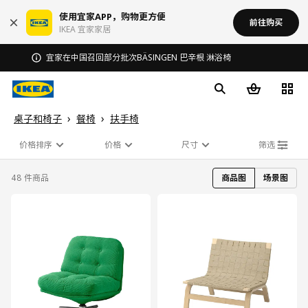
使用宜家APP，购物更方便
前往购买
IKEA 宜家家居
桌子和椅子
餐椅
扶手椅
价格排序
价格
尺寸
筛选
48 件商品
商品图
场景图
对比
对比