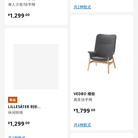
单人沙发/扶手椅
共2种款式
¥ 1299.00
1,299
¥
.
00
对比
对比
VEDBO 维伯
高背扶手椅
新品
LILLESÄTER 利乐塞特
¥ 1799.00
1,799
¥
.
00
休闲转椅
¥ 1299.00
1,299
¥
.
00
共4种款式
共2种款式
对比