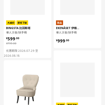
大减价
即将下架
新品
BINGSTA 比因斯塔
EKENÄSET 伊格塞特
单人沙发/扶手椅
单人沙发/扶手椅
¥ 599.00
599
¥ 999.00
¥
.
00
999
¥
.
00
¥ 799.00
¥
799
.
00
优惠期限 2026.07.29 至
对比
2026.08.18
对比