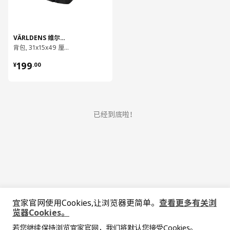
VÄRLDENS 维尔登斯
背包, 31x15x49 厘米/26 公升
¥ 199.00
199
¥
.
00
已经到底啦！
中文
English
宜家官网使用Cookies,让浏览器更简单。
查看更多有关浏
览器Cookies。
© Inter IKEA Systems B.V. 1999-2026
若您继续保持浏览宜家官网，我们将默认您接受Cookies。