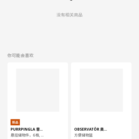
没有相关商品
你可能会喜欢
新品
PURRPINGLA 普平拉
OBSERVATÖR 奥维特
悬挂储物件，6格, 22x34x80 厘米
方便储物篮