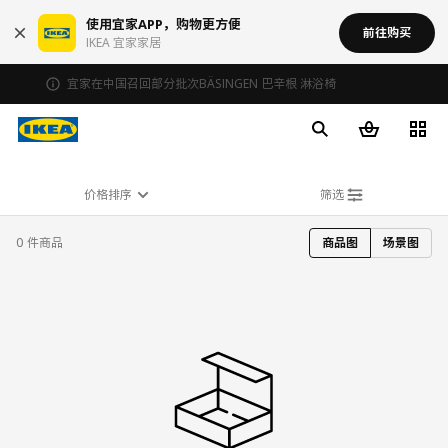
使用宜家APP，购物更方便
前往购买
IKEA 宜家家居
宜家在中国召回部分批次BÄSINGEN 巴辛根 淋浴椅
价格排序
筛选
0 件商品
商品图
场景图