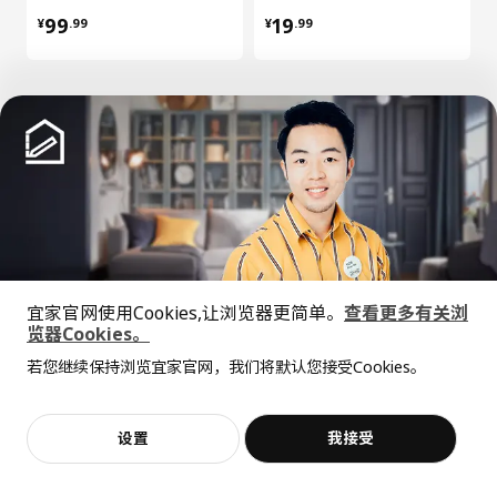
¥ 99.99
¥ 19.99
99
19
¥
.
99
¥
.
99
加载更多内容
中文
English
宜家官网使用Cookies,让浏览器更简单。
查看更多有关浏
览器Cookies。
全屋设计服务
© Inter IKEA Systems B.V. 1999-2026
若您继续保持浏览宜家官网，我们将默认您接受Cookies。
价格透明，设计专业，现货供应
隐私政策
缺陷披露政策
使用条款
上海工商
沪公网安备 31010402001069号
设置
我接受
不，谢谢
立即预约
沪ICP 备17055232 号
宜家AI购物助手算法 网信算备310104755117001240013号
宜家智能搜索生成合成算法 网信算备310104755117001250025号
Cookie设置