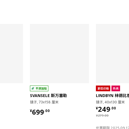
对比
对比
不添加铅
更低价格
热卖
SVANSELE 斯万塞勒
LINDBYN 林德比
镜子, 73x158 厘米
镜子, 40x130 厘米
¥ 249.00
249
¥
.
00
¥ 699.00
699
¥
.
00
¥ 279.00
¥
279
.
00
优惠期限 2025.09.17