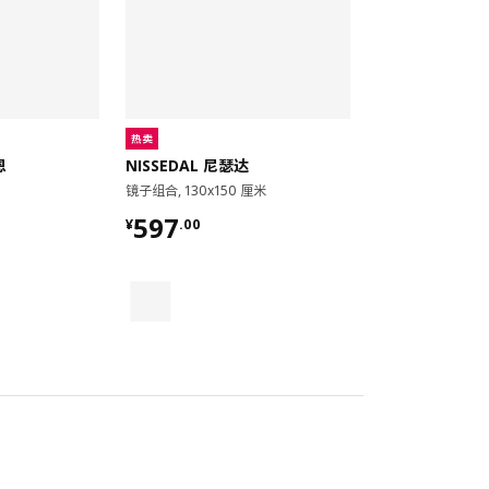
热卖
恩
NISSEDAL 尼瑟达
镜子组合, 130x150 厘米
¥ 597.00
597
¥
.
00