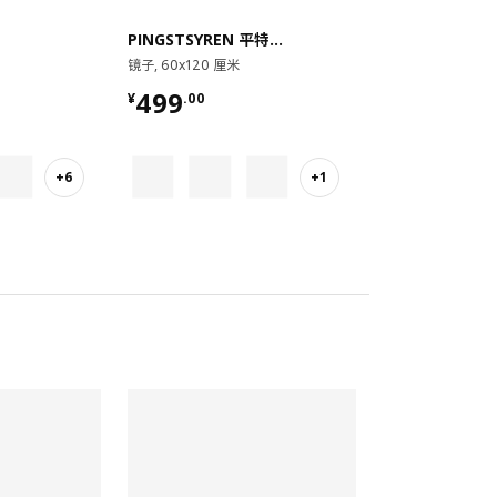
PINGSTSYREN 平特瑟伦
镜子, 60x120 厘米
¥ 499.00
499
¥
.
00
+6
+1
对比