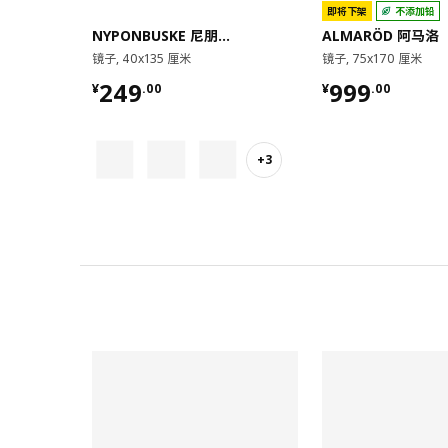
即将下架
不添加铅
NYPONBUSKE 尼朋布格
ALMARÖD 阿马洛
镜子, 40x135 厘米
镜子, 75x170 厘米
¥ 249.00
¥ 999.00
249
999
¥
.
00
¥
.
00
+3
对比
对比