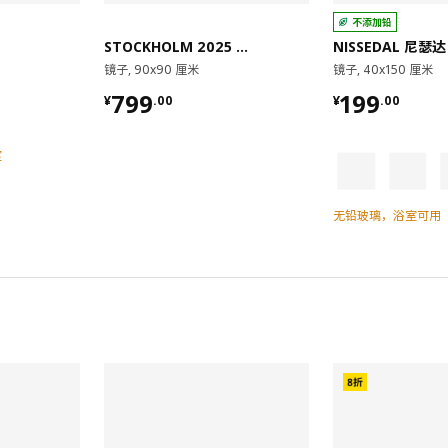
不添加铅
STOCKHOLM 2025 斯德哥尔摩 2025
NISSEDAL 尼瑟达
镜子, 90x90 厘米
镜子, 40x150 厘米
¥ 799.00
¥ 199.00
799
199
¥
.
00
¥
.
00
室
无铅玻璃，浴室可用
对比
对比