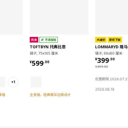
热卖
不添加铅
大减价
即将下架
TOFTBYN 托弗比恩
LOMMARYD 隆
镜子, 75x165 厘米
镜子, 66x80 厘米
¥ 399.00
399
¥
.
00
¥ 599.00
599
¥
.
00
¥ 499.00
¥
499
.
00
优惠期限 2026.07.2
+1
2026.08.18
靠墙
全身镜，经典模压边缘设计