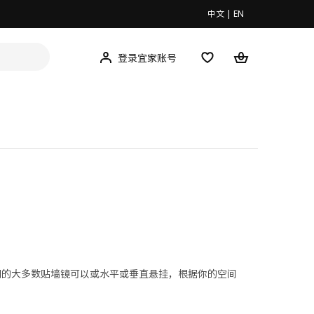
中文
|
EN
登录宜家账号
们的大多数贴墙镜可以或水平或垂直悬挂，根据你的空间