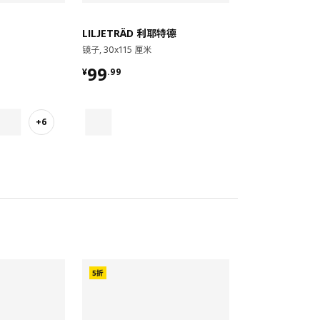
LILJETRÄD 利耶特德
镜子, 30x115 厘米
¥ 99.99
99
¥
.
99
+6
对比