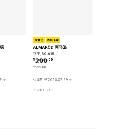
大减价
即将下架
马瑞
ALMARÖD 阿马洛
镜子, 80 厘米
¥ 299.00
299
¥
.
00
¥ 599.00
¥
599
.
00
9 至
优惠期限 2026.07.29 至
2026.08.18