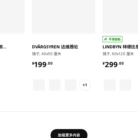
不添加铅
STOCKHOLM 斯德哥尔摩
DVÄRGSYREN 达维茜伦
LINDBYN 林德比
镜子, 40x50 厘米
镜子, 60x120 厘米
¥ 199.00
¥ 299.00
199
299
¥
.
00
¥
.
00
+1
加载更多内容