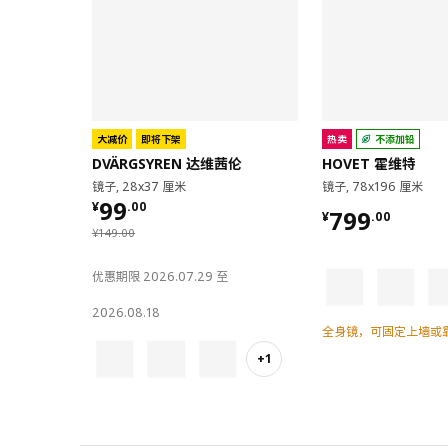
大减价
即将下架
热卖
不添加铅
DVÄRGSYREN 达维茜伦
HOVET 霍维特
镜子, 28x37 厘米
镜子, 78x196 厘米
¥ 99.00
99
¥
.
00
¥ 799.00
799
¥
.
00
¥ 149.00
¥
149
.
00
优惠期限 2026.07.29 至
2026.08.18
全身镜，可固定上墙或
+1