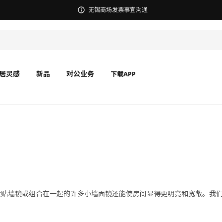
宜家在中国召回部分批次BÄSINGEN 巴辛根 淋浴椅
居灵感
新品
对公业务
下载APP
大贴墙镜或组合在一起的许多小墙面镜还能使房间显得更明亮和宽敞。我