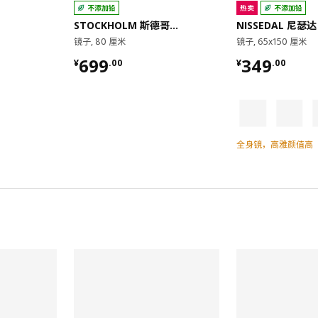
不添加铅
热卖
不添加铅
STOCKHOLM 斯德哥尔摩
NISSEDAL 尼瑟达
镜子, 80 厘米
镜子, 65x150 厘米
¥ 699.00
¥ 349.00
699
349
¥
.
00
¥
.
00
全身镜，高雅颜值高
对比
对比