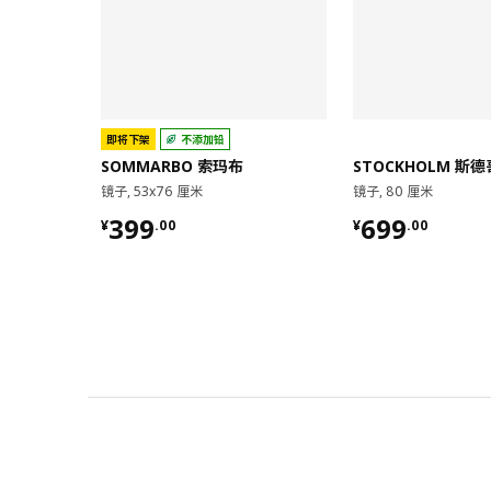
即将下架
不添加铅
SOMMARBO 索玛布
镜子, 53x76 厘米
镜子, 80 厘米
¥ 399.00
¥ 699.00
399
699
¥
.
00
¥
.
00