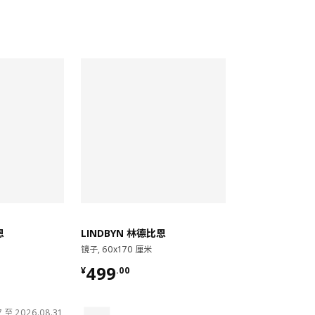
对比
恩
LINDBYN 林德比恩
镜子, 60x170 厘米
¥ 499.00
499
¥
.
00
 至 2026.08.31