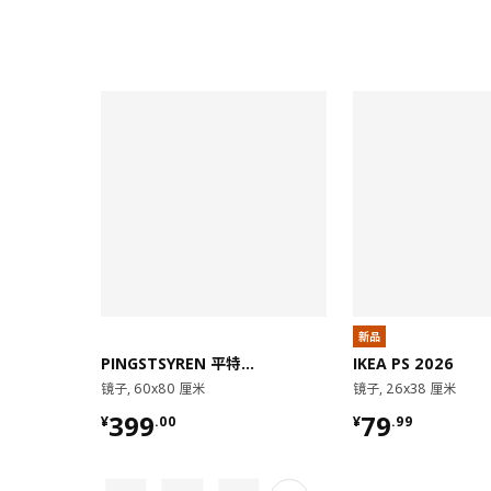
对比
对比
新品
PINGSTSYREN 平特瑟伦
IKEA PS 2026
镜子, 60x80 厘米
镜子, 26x38 厘米
¥ 399.00
¥ 79.99
399
79
¥
.
00
¥
.
99