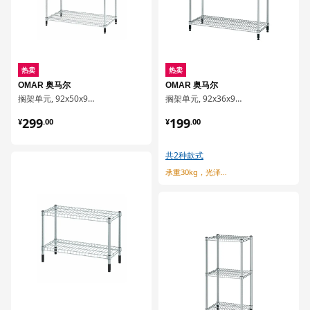
热卖
热卖
OMAR 奥马尔
OMAR 奥马尔
搁架单元, 92x50x94 厘米
搁架单元, 92x36x94 厘米
¥ 299.00
¥ 199.00
299
199
¥
.
00
¥
.
00
共2种款式
对比
承重30kg，光泽质感
对比