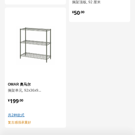
搁架顶板, 92 厘米
¥ 50.00
50
对比
¥
.
00
OMAR 奥马尔
搁架单元, 92x36x94 厘米
¥ 199.00
199
¥
.
00
共2种款式
复古感强承重好