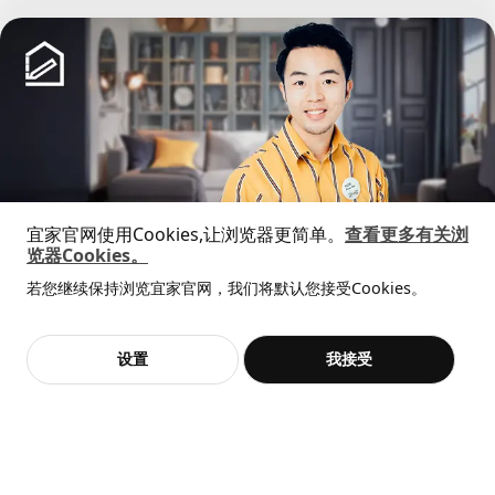
已经到底啦！
宜家官网使用Cookies,让浏览器更简单。
查看更多有关浏
览器Cookies。
全屋设计服务
若您继续保持浏览宜家官网，我们将默认您接受Cookies。
价格透明，设计专业，现货供应
中文
English
设置
我接受
不，谢谢
立即预约
© Inter IKEA Systems B.V. 1999-2026
隐私政策
缺陷披露政策
使用条款
上海工商
沪公网安备 31010402001069号
沪ICP 备17055232 号
宜家AI购物助手算法 网信算备310104755117001240013号
宜家智能搜索生成合成算法 网信算备310104755117001250025号