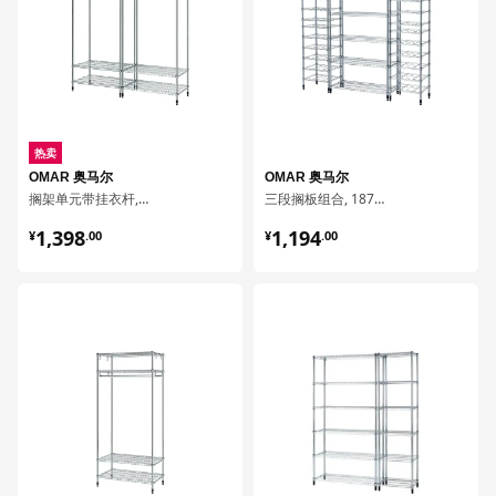
热卖
OMAR 奥马尔
OMAR 奥马尔
搁架单元带挂衣杆, 186x50x201 厘米
三段搁板组合, 187x36x181 厘米
¥ 1398.00
¥ 1194.00
1,398
1,194
¥
.
00
¥
.
00
对比
对比