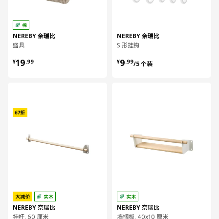
棉
NEREBY 奈瑞比
NEREBY 奈瑞比
盛具
S 形挂钩
¥ 19.99
¥ 9.99/5 个装
19
9
¥
.
99
¥
.
99
/5 个装
对比
对比
大减价
实木
实木
NEREBY 奈瑞比
NEREBY 奈瑞比
挂杆, 60 厘米
墙搁板, 40x10 厘米