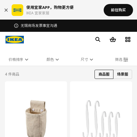
使用宜家APP，购物更方便
前往购买
IKEA 宜家家居
无锡商场发票事宜沟通
价格排序
颜色
尺寸
筛选
4 件商品
商品图
场景图
对比
对比