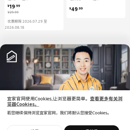
¥ 19.99
19
¥ 49.99
¥
.
99
49
¥
.
99
¥ 29.99
¥
29
.
99
优惠期限 2026.07.29 至
2026.08.18
已经到底啦！
中文
English
宜家官网使用Cookies,让浏览器更简单。
查看更多有关浏
览器Cookies。
全屋设计服务
© Inter IKEA Systems B.V. 1999-2026
若您继续保持浏览宜家官网，我们将默认您接受Cookies。
价格透明，设计专业，现货供应
隐私政策
缺陷披露政策
使用条款
上海工商
沪公网安备 31010402001069号