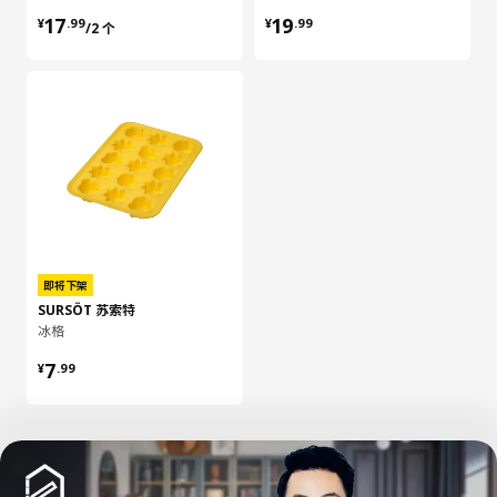
¥ 17.99/2 个
¥ 19.99
17
19
¥
.
99
¥
.
99
/2 个
即将下架
SURSÖT 苏索特
冰格
¥ 7.99
7
¥
.
99
加载更多内容