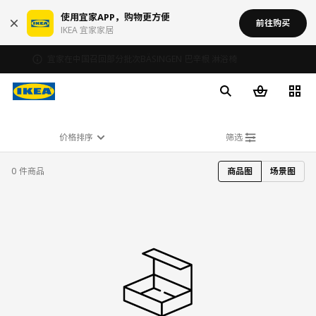
使用宜家APP，购物更方便
前往购买
IKEA 宜家家居
宜家在中国召回部分批次BÄSINGEN 巴辛根 淋浴椅
价格排序
筛选
0 件商品
商品图
场景图