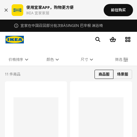
使用宜家APP，购物更方便
前往购买
IKEA 宜家家居
宜家在中国召回部分批次BÄSINGEN 巴辛根 淋浴椅
价格排序
颜色
尺寸
筛选
11 件商品
商品图
场景图
对比
对比