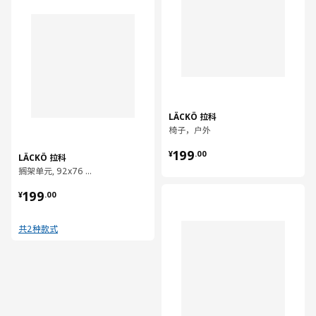
LÄCKÖ 拉科
椅子，户外
¥ 199.00
199
¥
.
00
LÄCKÖ 拉科
搁架单元, 92x76 厘米
¥ 199.00
199
对比
¥
.
00
共2种款式