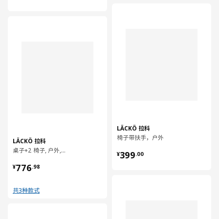
对比
对比
LÄCKÖ 拉科
椅子带扶手，户外
LÄCKÖ 拉科
¥ 399.00
桌子+2 椅子, 户外, 70 厘米
399
¥
.
00
¥ 776.98
776
¥
.
98
对比
共3种款式
对比