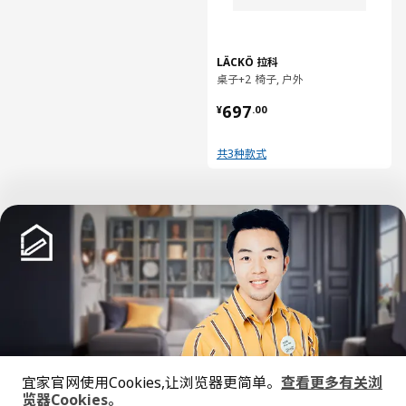
LÄCKÖ 拉科
桌子+2 椅子, 户外
¥ 697.00
697
¥
.
00
共3种款式
已经到底啦！
中文
English
宜家官网使用Cookies,让浏览器更简单。
查看更多有关浏
览器Cookies。