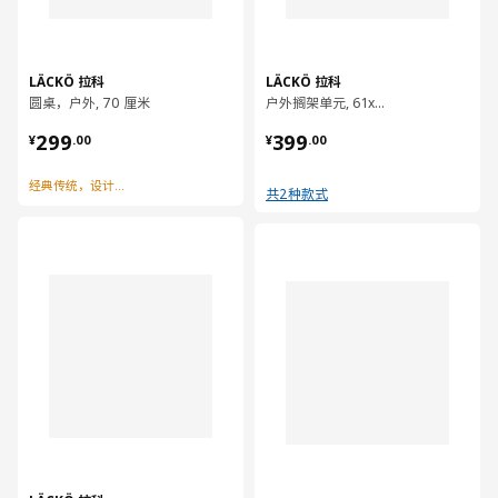
LÄCKÖ 拉科
LÄCKÖ 拉科
圆桌，户外, 70 厘米
户外搁架单元, 61x160 厘米
¥ 299.00
¥ 399.00
299
399
¥
.
00
¥
.
00
经典传统，设计浪漫
共2种款式
对比
对比