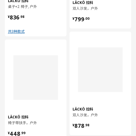
LÄCKÖ 拉科
LÄCKÖ 拉科
桌子+2 椅子, 户外
双人沙发，户外
¥ 836.98
¥ 799.00
836
¥
.
98
799
¥
.
00
共3种款式
对比
对比
LÄCKÖ 拉科
双人沙发，户外
LÄCKÖ 拉科
¥ 878.98
椅子带扶手，户外
878
¥
.
98
¥ 448.99
448
¥
.
99