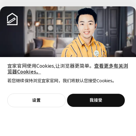
已经到底啦！
宜家官网使用Cookies,让浏览器更简单。
查看更多有关浏
中文
English
览器Cookies。
全屋设计服务
若您继续保持浏览宜家官网，我们将默认您接受Cookies。
价格透明，设计专业，现货供应
© Inter IKEA Systems B.V. 1999-2026
隐私政策
缺陷披露政策
使用条款
上海工商
沪公网安备 31010402001069号
设置
我接受
不，谢谢
立即预约
沪ICP 备17055232 号
宜家AI购物助手算法 网信算备310104755117001240013号
宜家智能搜索生成合成算法 网信算备310104755117001250025号
Cookie设置