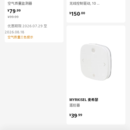
空气质量监测器
无线控制驱动, 10 瓦特
¥ 79.99
79
¥ 150.00
¥
.
99
150
¥
.
00
¥ 99.99
¥
99
.
99
优惠期限 2026.07.29 至
对比
2026.08.18
空气质量三色提示
MYRKISEL 麦希瑟
遥控器
¥ 39.99
39
¥
.
99