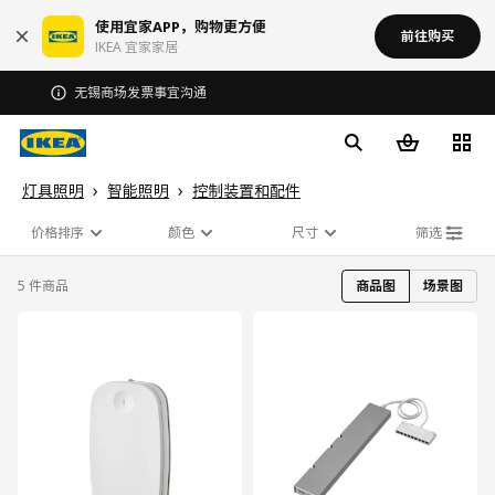
使用宜家APP，购物更方便
前往购买
IKEA 宜家家居
无锡商场发票事宜沟通
灯具照明
智能照明
控制装置和配件
价格排序
颜色
尺寸
筛选
5 件商品
商品图
场景图
对比
对比