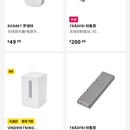
热卖
RODRET 罗德特
TRÅDFRI 特鲁菲
无线调光器/电源开关
无线控制驱动, 30 瓦特
¥ 49.99
¥ 200.00
49
200
¥
.
99
¥
.
00
对比
对比
大减价
即将下架
VINDRIKTNING 温迪宁
TRÅDFRI 特鲁菲