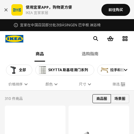
使用宜家APP，购物更方便
前往购买
IKEA 宜家家居
宜家在中国召回部分批次BÄSINGEN 巴辛根 淋浴椅
商品
选购指南
全部
SKYTTA 斯基塔滑门系列
拉手和拉钮
价格排序
颜色
尺寸
筛选
310 件商品
商品图
场景图
对比
对比