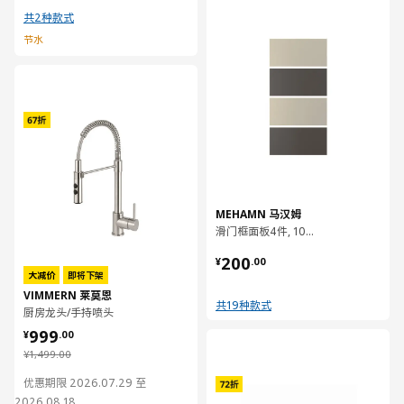
共2种款式
节水
对比
MEHAMN 马汉姆
滑门框面板4件, 100x201 厘米
¥ 200.00
200
¥
.
00
大减价
即将下架
VIMMERN 莱莫恩
共19种款式
厨房龙头/手持喷头
¥ 999.00
999
¥
.
00
对比
¥ 1499.00
¥
1,499
.
00
优惠期限 2026.07.29 至
2026.08.18