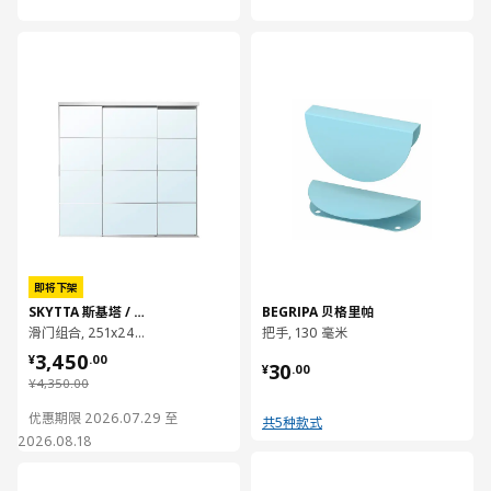
对比
对比
即将下架
SKYTTA 斯基塔 / AULI 奥利
BEGRIPA 贝格里帕
滑门组合, 251x240 厘米
把手, 130 毫米
¥ 3450.00
3,450
¥ 30.00
¥
.
00
30
¥
.
00
¥ 4350.00
¥
4,350
.
00
优惠期限 2026.07.29 至
共5种款式
2026.08.18
对比
对比