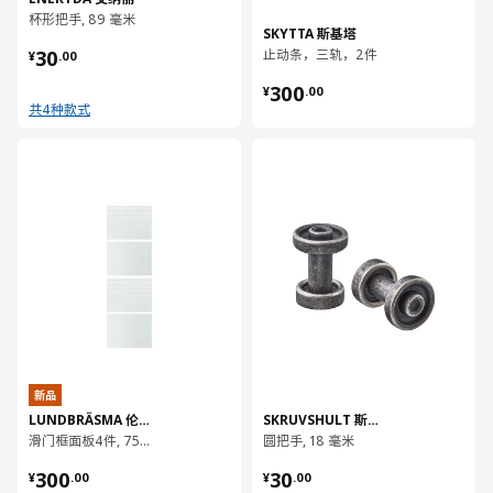
杯形把手, 89 毫米
SKYTTA 斯基塔
¥ 30.00
30
止动条，三轨，2件
¥
.
00
¥ 300.00
300
¥
.
00
共4种款式
对比
对比
新品
LUNDBRÄSMA 伦德布莱
SKRUVSHULT 斯鲁舒
滑门框面板4件, 75x236 厘米
圆把手, 18 毫米
¥ 300.00
¥ 30.00
300
30
¥
.
00
¥
.
00