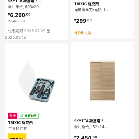
SKYTTA 斯基塔 / MEHAMN 马汉姆
TRIXIG 缇克西
滑门组合, 603x205 厘米
电动螺丝刀/电钻, 12 V
¥ 6200.00
6,200
¥
.
00
¥ 299.00
299
¥
.
00
¥ 7400.00
¥
7,400
.
00
优惠期限 2026.07.29 至
性价比之选
2026.08.18
对比
对比
热卖
循环利用
SKYTTA 斯基塔 / MEHAMN 马汉姆
TRIXIG 缇克西
滑门组合, 152x240 厘米
工具15件套
¥ 2450.00
¥ 79.99
2,450
¥
.
00