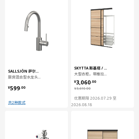
SKYTTA 斯基塔 / BOAXEL 博阿克塞
SALLSJÖN 萨尔霍恩
大型衣柜，带推拉门, 152x65x240 厘米
厨房混合型水龙头拉出式
¥ 3060.00
3,060
¥
.
00
¥ 599.00
599
¥
.
00
¥ 3610.00
¥
3,610
.
00
优惠期限 2026.07.29 至
共2种款式
2026.08.18
对比
对比