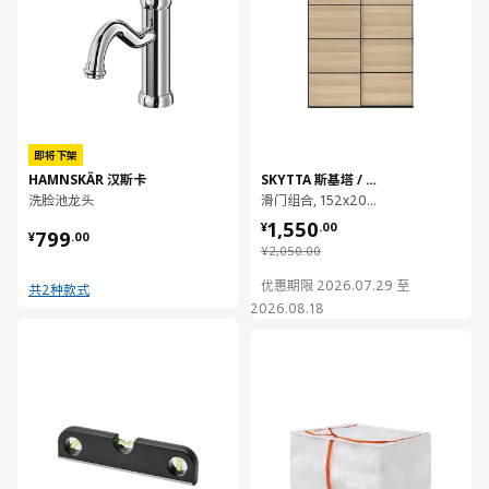
即将下架
HAMNSKÄR 汉斯卡
SKYTTA 斯基塔 / MEHAMN 马汉姆
洗脸池龙头
滑门组合, 152x205 厘米
¥ 1550.00
1,550
¥ 799.00
¥
.
00
799
¥
.
00
¥ 2050.00
¥
2,050
.
00
优惠期限 2026.07.29 至
共2种款式
2026.08.18
对比
对比