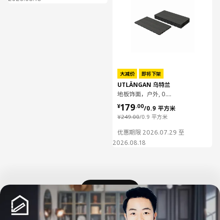
大减价
即将下架
UTLÄNGAN 乌特兰
地板饰面，户外, 0.90 平方米
¥ 179.00/0.9 平方
179
¥
.
00
/0.9 平方米
¥ 249.00/0.9 平方米
¥
249
.
00
/0.9 平方米
优惠期限 2026.07.29 至
2026.08.18
加载更多内容