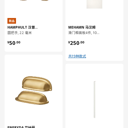
新品
HAMPHULT 汉普胡特
MEHAMN 马汉姆
圆把手, 22 毫米
滑门框面板4件, 100x236 厘米
¥ 50.00
¥ 250.00
50
250
¥
.
00
¥
.
00
共19种款式
对比
对比
ENERYDA 艾纳丽