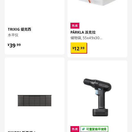
热卖
TRIXIG 缇克西
PÄRKLA 派克拉
水平仪
储物袋, 55x49x30 厘米
¥ 39.99
39
¥ 12.99
¥
.
99
12
¥
.
99
对比
对比
热卖
可重复循环使用