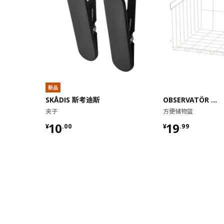
新品
SKÅDIS 斯考迪斯
OBSERVATÖR 奥维特
夹子
方便储物篮
¥ 10.00
¥ 19.99
10
19
¥
.
00
¥
.
99