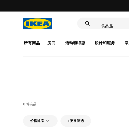
靠垫套
深盘
食品盒
所有商品
房间
活动和特惠
设计和服务
家
0 件商品
价格排序
+更多筛选