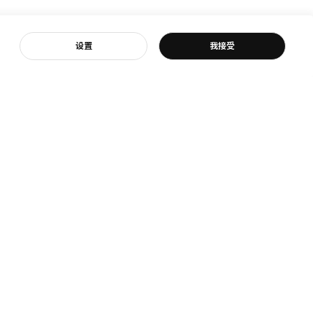
客服
设置
我接受
宜家
宜家新闻
是宜家
新闻室
我们
新闻联络
续的日常生活
商品召回
与环境
牢牢固定！
参与