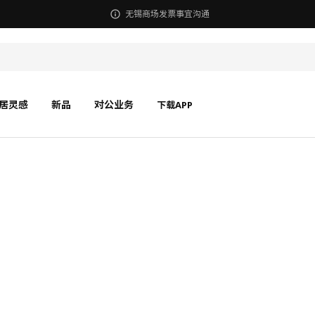
无锡商场发票事宜沟通
居灵感
新品
对公业务
下载APP