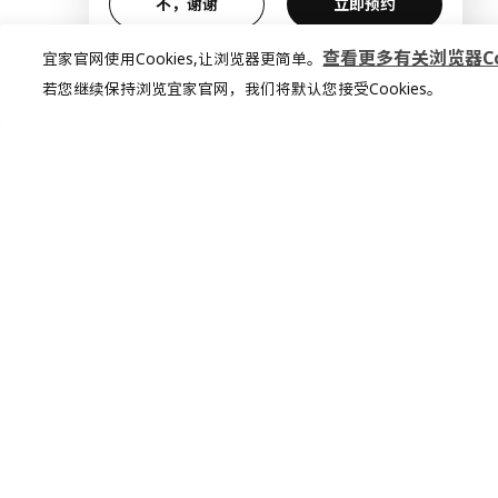
不，谢谢
立即预约
查看更多有关浏览器Coo
宜家官网使用Cookies,让浏览器更简单。
若您继续保持浏览宜家官网，我们将默认您接受Cookies。
加入宜家俱乐部
加入会员，享受专属折扣。更多个性化家
居灵感，让你的想法照进现实
查看更多
立即加入或登录