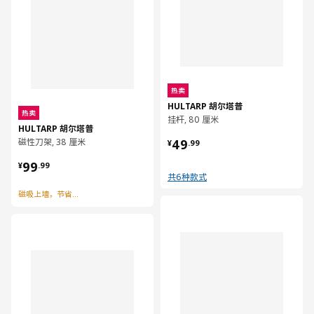
热卖
HULTARP 胡尔塔普
热卖
挂杆, 80 厘米
HULTARP 胡尔塔普
¥ 49.99
磁性刀架, 38 厘米
49
¥
.
99
¥ 99.99
99
¥
.
99
共6种款式
磁吸上墙，节省空间
对比
对比