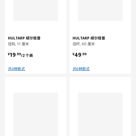
HULTARP 胡尔塔普
HULTARP 胡尔塔普
挂钩, 11 厘米
挂杆, 60 厘米
¥ 19.99/2 个装
¥ 49.99
19
49
¥
.
99
¥
.
99
/2 个装
共4种款式
共6种款式
对比
对比