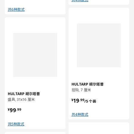
共6种款式
对比
对比
HULTARP 胡尔塔普
挂钩, 7 厘米
HULTARP 胡尔塔普
¥ 19.99/5 个装
盛具, 31x16 厘米
19
¥
.
99
/5 个装
¥ 99.99
99
¥
.
99
共4种款式
共5种款式
对比