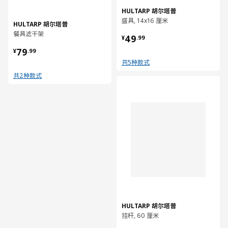
HULTARP 胡尔塔普
盛具, 14x16 厘米
HULTARP 胡尔塔普
¥ 49.99
餐具滤干架
49
¥
.
99
¥ 79.99
79
¥
.
99
共5种款式
共2种款式
对比
HULTARP 胡尔塔普
挂杆, 60 厘米