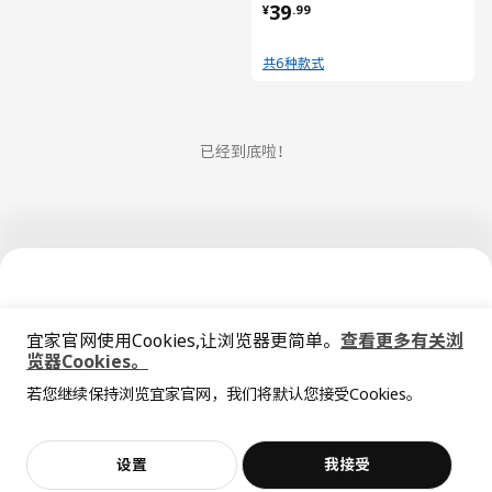
¥ 39.99
39
¥
.
99
共6种款式
已经到底啦！
宜家官网使用Cookies,让浏览器更简单。
查看更多有关浏
览器Cookies。
全屋设计服务
中文
English
若您继续保持浏览宜家官网，我们将默认您接受Cookies。
价格透明，设计专业，现货供应
© Inter IKEA Systems B.V. 1999-2026
设置
我接受
不，谢谢
立即预约
隐私政策
缺陷披露政策
使用条款