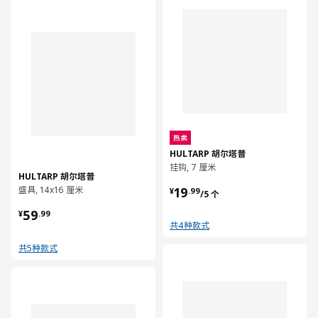
对比
热卖
HULTARP 胡尔塔普
挂钩, 7 厘米
HULTARP 胡尔塔普
¥ 19.99/5 个
盛具, 14x16 厘米
19
¥
.
99
/5 个
¥ 59.99
59
¥
.
99
共4种款式
共5种款式
对比
对比