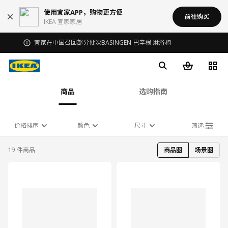
使用宜家APP，购物更方便
前往购买
IKEA 宜家家居
宜家在中国召回部分批次BÄSINGEN 巴辛根 淋浴椅
商品
选购指南
价格排序
颜色
尺寸
筛选
19 件商品
商品图
场景图
对比
对比